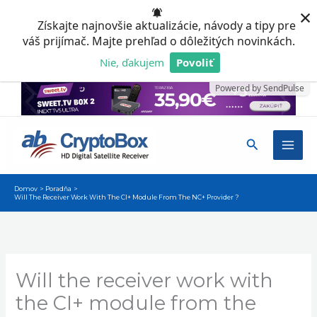
Preskočiť
×
Získajte najnovšie aktualizácie, návody a tipy pre
na
váš prijímač. Majte prehľad o dôležitých novinkách.
obsah
Nie, ďakujem
Povoliť
Powered by SendPulse
Hľadať
Domov
Poradňa
Will The Receiver Work With The CI+ Module From The NC+ Provider ?
Will the receiver work with
the CI+ module from the