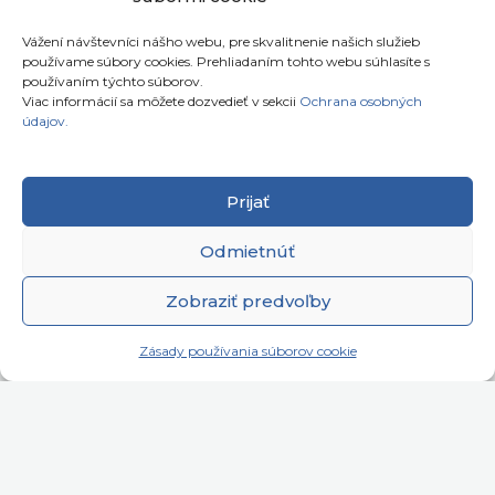
Vážení návštevníci nášho webu, pre skvalitnenie našich služieb
Telefón: +421911072878
používame súbory cookies. Prehliadaním tohto webu súhlasíte s
Mobil: +421908072878
používaním týchto súborov.
Viac informácií sa môžete dozvedieť v sekcii
Ochrana osobných
údajov.
Ellano s.r.o.
Sídlo: Štiavnička 211/49
Prijať
97681 Podbrezová
Slovenská republika
Odmietnúť
Zobraziť predvoľby
Zásady používania súborov cookie
Copyright © 2026
satelity.ellano.sk
All rights
reserved.