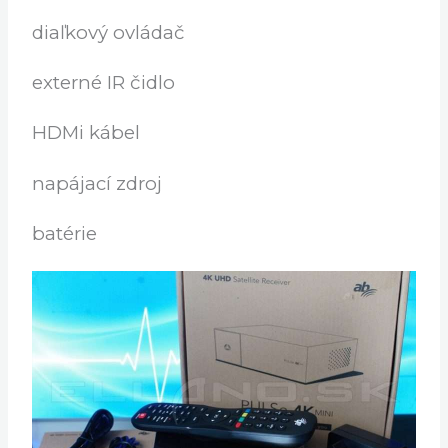
Stereo / Mono
Obsah balenia
AB Pulse 4K MINI
diaľkový ovládač
externé IR čidlo
HDMi kábel
napájací zdroj
batérie