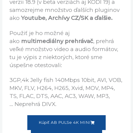
Systém umožňuje aj inštaláciu
KODI
vo
verzii 18.9 (v beta verziách aj KODI 19) a
samozrejme množstvo ďalších pluginov
ako
Youtube, Archívy CZ/SK a ďalšie.
Použiť je ho možné aj
ako
multimediálny prehrávač
, prehrá
veľké množstvo video a audio formátov,
tu je výpis z niektorých, ktoré sme
úspešne otestovali:
3GP,4k Jelly fish 140Mbps 10bit, AVI, VOB,
MKV, FLV, H264, H265, Xvid, MOV, MP4,
TS, FLAC, DTS, AAC, AC3, WAW, MP3,