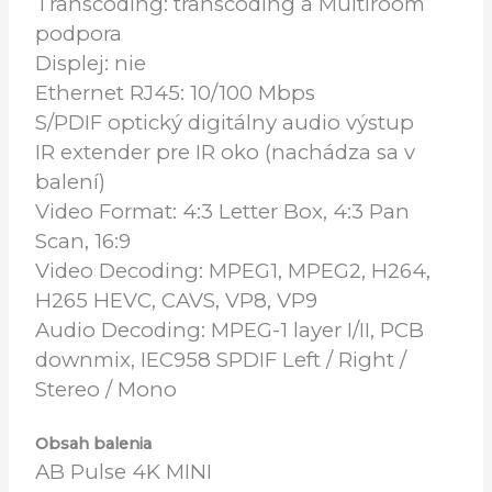
Video decoding: 4K x 2K@60 10-bit
decoding, 1920 x 1080, 1280 x 720, 720 x
480, 720 x 576
HDR/HDR10 a HLG
Transcoding: transcoding a Multiroom
podpora
Displej: nie
Ethernet RJ45: 10/100 Mbps
S/PDIF optický digitálny audio výstup
IR extender pre IR oko (nachádza sa v
balení)
Video Format: 4:3 Letter Box, 4:3 Pan
Scan, 16:9
Video Decoding: MPEG1, MPEG2, H264,
H265 HEVC, CAVS, VP8, VP9
Audio Decoding: MPEG-1 layer I/II, PCB
downmix, IEC958 SPDIF Left / Right /