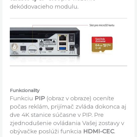
karty, na ktoré je možné aj nahrávať.
V ľavej horenej časti zadného panelu sa
nachádza
univerzálna čítačka kariet a
takisto aj CI+ slot
pre vloženie
dekódovacieho modulu.
Funkcionality
Funkciu
PIP
(obraz v obraze) oceníte