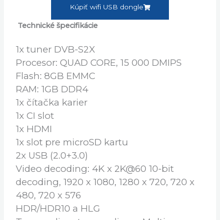
… Neprehrá DIVX.
Kúpiť AB PULSe 4K MINI
Kúpiť wifi USB dongle
Technické špecifikácie
1x tuner DVB-S2X
Procesor: QUAD CORE, 15 000 DMIPS
Flash: 8GB EMMC
RAM: 1GB DDR4
1x čítačka karier
1x CI slot
1x HDMI
1x slot pre microSD kartu
2x USB (2.0+3.0)