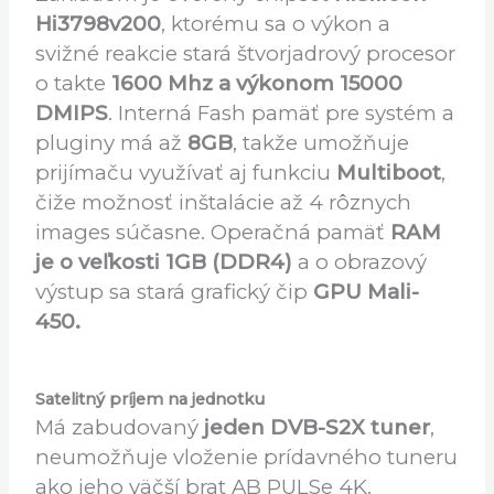
Výkonný HW
Základom je overený chipset
HiSilicon
Hi3798v200
, ktorému sa o výkon a
svižné reakcie stará štvorjadrový procesor
o takte
1600 Mhz a výkonom 15000
DMIPS
. Interná Fash pamäť pre systém a
pluginy má až
8GB
, takže umožňuje
prijímaču využívať aj funkciu
Multiboot
,
čiže možnosť inštalácie až 4 rôznych
images súčasne. Operačná pamäť
RAM
je o veľkosti 1GB (DDR4)
a o obrazový
výstup sa stará grafický čip
GPU Mali-
450.