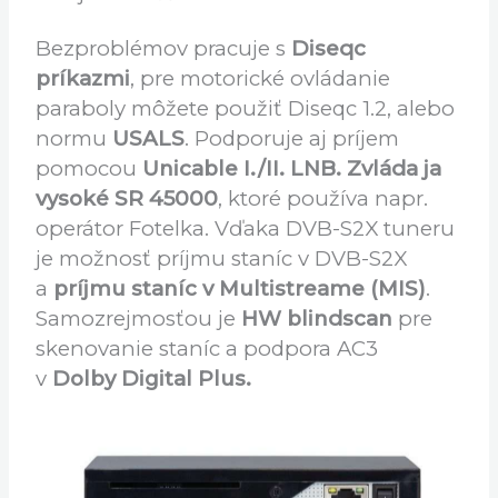
Satelitný príjem na jednotku
Má zabudovaný
jeden DVB-S2X tuner
,
neumožňuje vloženie prídavného tuneru
ako jeho väčší brat AB PULSe 4K.
Bezproblémov pracuje s
Diseqc
príkazmi
, pre motorické ovládanie
paraboly môžete použiť Diseqc 1.2, alebo
normu
USALS
. Podporuje aj príjem
pomocou
Unicable I./II. LNB. Zvláda ja
vysoké SR 45000
, ktoré používa napr.
operátor Fotelka. Vďaka DVB-S2X tuneru
je možnosť príjmu staníc v DVB-S2X
a
príjmu staníc v Multistreame (MIS)
.
Samozrejmosťou je
HW blindscan
pre
skenovanie staníc a podpora AC3