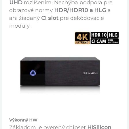
názvom AB PULSe 4K MINI. Opäť
s operačným systémom
Enigma 2
a
napriek menším rozmerom aj tento
model dokáže pracovať s
4K
UHD
rozlíšením. Nechýba podpora pre
obrazové normy
HDR/HDR10 a HLG
a
ani žiadaný
CI slot
pre dekódovacie
moduly.