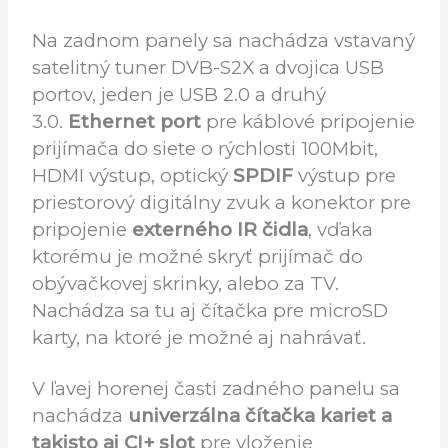
Má veľmi príjemný dizajn a bohatú
výbavu. Na prednom panely sa nachádza
len dotykové tlačidlo napájania, displej
tento model nemá.
Na zadnom panely sa nachádza vstavaný
satelitný tuner DVB-S2X a dvojica USB
portov, jeden je USB 2.0 a druhý
3.0.
Ethernet port
pre káblové pripojenie
prijímača do siete o rýchlosti 100Mbit,
HDMI výstup, optický
SPDIF
výstup pre
priestorový digitálny zvuk a konektor pre
pripojenie
externého IR čidla
, vďaka
ktorému je možné skryť prijímač do
obývačkovej skrinky, alebo za TV.
Nachádza sa tu aj čítačka pre microSD