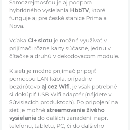
počas reklám, prijímač zvláda dokonca aj
dve 4K stanice súčasne v PIP. Pre
zjednodušenie ovládania Vašej zostavy v
obývačke poslúži funkcia
HDMI-CEC
.
Samozrejmosťou je aj podpora
hybridného vysielania
HbbTV
, ktoré
funguje aj pre české stanice Prima a
Nova.
Vďaka
CI+ slotu
je možné využívať v
prijímači rôzne karty súčasne, jednu v
čítačke a druhú v dekodovacom module.
K sieti je možné prijímač pripojiť
pomocou LAN kábla, prípadne
bezdrôtovo
aj cez Wifi
, je však potrebné
si dokúpiť USB Wifi adaptér (nájdete v