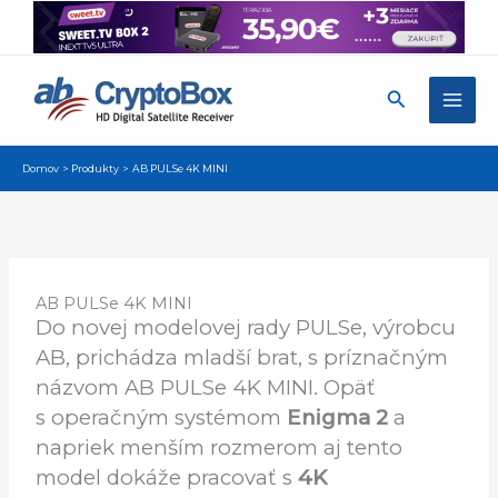
Preskočiť
×
Získajte najnovšie aktualizácie, návody a tipy pre
na
váš prijímač. Majte prehľad o dôležitých novinkách.
obsah
Nie, ďakujem
Povoliť
Powered by SendPulse
Hľadať
Domov
Produkty
AB PULSe 4K MINI
AB PULSe 4K MINI
Do novej modelovej rady PULSe, výrobcu
AB, prichádza mladší brat, s príznačným