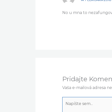
No u mna to nezafungova
Pridajte Komen
Vaša e-mailová adresa n
Napíšte
sem...