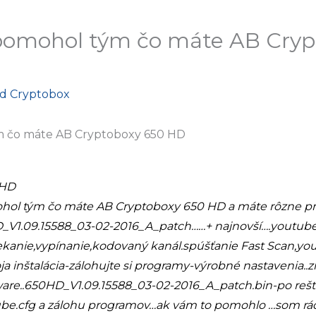
pomohol tým čo máte AB Cryp
Od
Cryptobox
m čo máte AB Cryptoboxy 650 HD
0HD
ol tým čo máte AB Cryptoboxy 650 HD a máte rôzne p
1.09.15588_03-02-2016_A_patch……+ najnovší….youtube.c
ekanie,vypínanie,kodovaný kanál.spúšťanie Fast Scan,you
 inštalácia-zálohujte si programy-výrobné nastavenia..
ware..650HD_V1.09.15588_03-02-2016_A_patch.bin-po rešt
tube.cfg a zálohu programov…ak vám to pomohlo …som rá