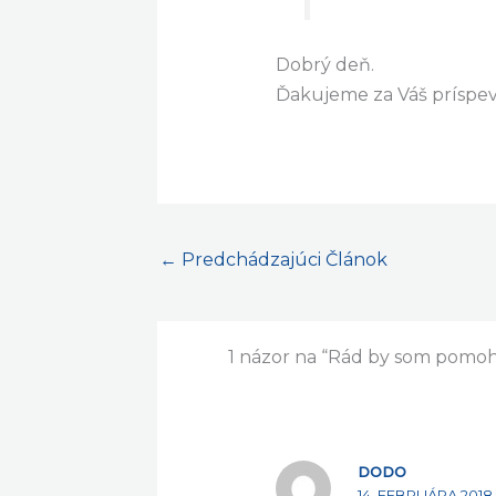
Dobrý deň.
Ďakujeme za Váš príspev
←
Predchádzajúci Článok
1 názor na “Rád by som pomo
DODO
14. FEBRUÁRA 2018