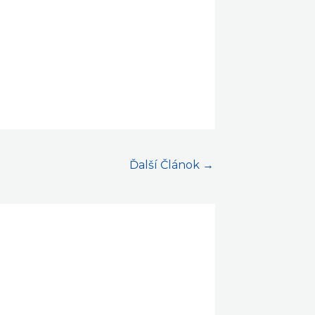
Ďalší Článok
→