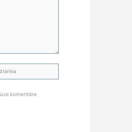
ránka
dúce komentáre.