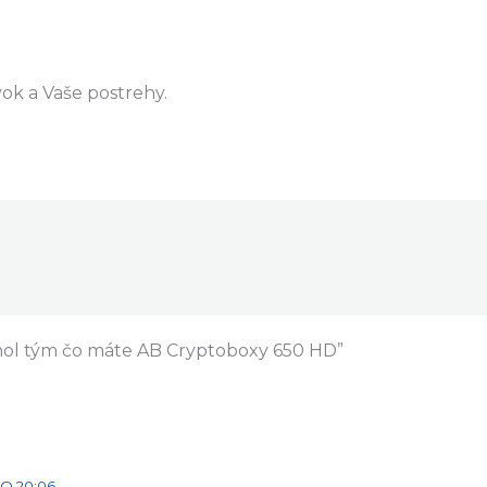
ok a Vaše postrehy.
hol tým čo máte AB Cryptoboxy 650 HD”
 O 20:06