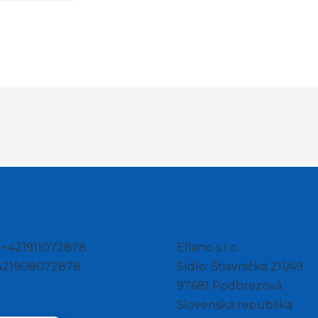
: +421911072878
Ellano s.r.o.
+421908072878
Sídlo: Štiavnička 211/49
97681 Podbrezová
Slovenská republika