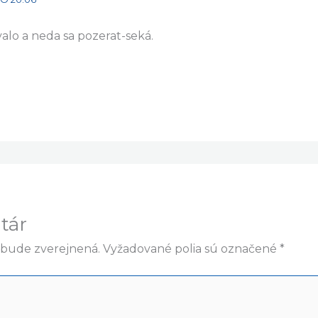
lo a neda sa pozerat-seká.
tár
ebude zverejnená.
Vyžadované polia sú označené
*