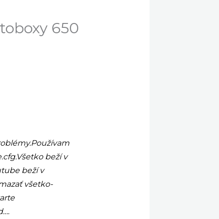
toboxy 650
roblémy.Používam
fg.Všetko beží v
tube beží v
zmazať všetko-
arte
d….