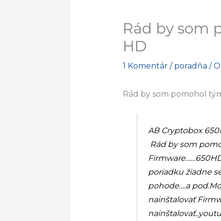
Rád by som 
HD
1 Komentár
/
poradňa
/ 
Rád by som pomohol tý
AB Cryptobox 65
Rád by som pomoh
Firmware……650HD_V
poriadku žiadne s
pohode….a pod.Moja
nainštalovať Firm
nainštalovať..you