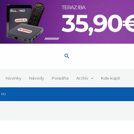
Hľadať
Novinky
Návody
Poradňa
Archív
Kde kúpiť
0 HD