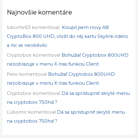
Dá se přístroj ještě nějak oživit ?
Soft para cryptobox 650 hd lista de canais hispasat
Najnovšie komentáre
lubomir63
komentoval
Koupil jsem nový AB
CryptoBox 800 UHD, vložil do něj kartu Skylink irdeto
a nic se neoběvilo
Cryptobox
komentoval
Bohužiaľ Cryptobox 800UHD
nezobrazuje v menu X-tras funkciu Client
Peto
komentoval
Bohužiaľ Cryptobox 800UHD
nezobrazuje v menu X-tras funkciu Client
Cryptobox
komentoval
Dá sa sprístupniť skryté menu
na cryptobox 750hd ?