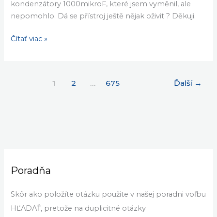
oživit
se obevilo na displeji „off“ a po vypnutí již nenaskočil,
?
nic nesvítí. Následný pokus upgradovat přes RS232
bezúspěšný – aplikace Aliup ani STB Upgrade
nereaguje. V přístroji jsem objevil 3 nafouklé
kondenzátory 1000mikroF, které jsem vyměnil, ale
nepomohlo. Dá se přístroj ještě nějak oživit ? Děkuji.
Čítať viac »
1
2
…
675
Ďalší
→