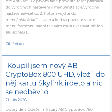
24. júla 2026
antiksat
SK
Cryptobox 700HD 700HD_MCAS_V1.18.23500_12-02-
ani
2022_ANTIK_TV.bin Nefunguje fastscan na antiksat SK
CZ
ani CZ Dobrý deň. Všetko funguje ako má aj fastscan
pre Antiksat . 1.V prvom rade preveďte reset priímača
do výrobných nastavení v menu/inštalácia/výrobné
nastavenia/všetko. 2. Potom vojdite do
menu/inštalácia/Fastscan a keď sa pozriete v tom
menu fastscanu nadol tak Vám musí ukazovať nie len
silu signálu […]
Čítať viac »
Koupil jsem nový AB
Koupil
jsem
CryptoBox 800 UHD, vložil do
nový
něj kartu Skylink irdeto a nic
AB