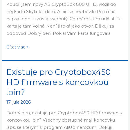
CryptoBox
se neoběvilo
800
21. júla 2026
UHD,
vložil
Dobrý den. Odešel mě starý AB CryptoBox 750.
do
Koupil jsem nový AB CryptoBox 800 UHD, vložil do
něj
něj kartu Skylink irdeto. A nic se neoběvilo Přijí mač
kartu
napsal boot a zůstal vypnutý. Co mám s tím udělat. Ta
Skylink
karta je tam volná. Není široká jako otvor. Děkuji za
irdeto
odpověď Dobrý deň. Pokiaľ Vám karta fungovala
a
nic
Čítať viac »
se
neoběvilo
Existuje pro Cryptobox450
Existuje
pro
HD firmware s koncovkou
Cryptobox450
.bin?
HD