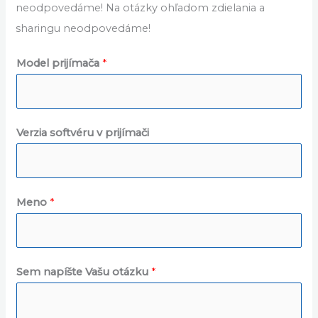
Poradňa
Skôr ako položíte otázku použite v našej poradni voľbu
HĽADAŤ, pretože na duplicitné otázky
neodpovedáme! Na otázky ohľadom zdielania a
sharingu neodpovedáme!
Model prijímača
*
Verzia softvéru v prijímači
Meno
*