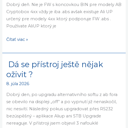
firmware
17. júla 2026
s
Dobrý den, existuje pro Cryptobox450 HD firmware s
koncovkou
koncovkou .bin? Všechny dostupné maji koncovku
.bin?
.abs, se kterým si program AliUp nerozumí.Děkuji.
Dobrý deň. Nie je FW s koncovkou BIN pre modely AB
Cryptobox 4xx vždy je iba .abs avšak existuje Ali UP
určený pre modely 4xx ktorý podporuje FW .abs .
Používate AliUP ktorý je
Čítať viac »
Dá se přístroj ještě nějak
Dá
se
oživit ?
přístroj
8. júla 2026
ještě
nějak
Dobrý den, po upgradu alternativního softu z ab fora