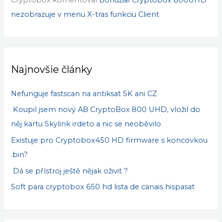
lubomir63
komentoval
Koupil jsem nový AB
CryptoBox 800 UHD, vložil do něj kartu Skylink irdeto
a nic se neoběvilo
Cryptobox
komentoval
Bohužiaľ Cryptobox 800UHD
nezobrazuje v menu X-tras funkciu Client
Najnovšie články
Nefunguje fastscan na antiksat SK ani CZ
Koupil jsem nový AB CryptoBox 800 UHD, vložil do
něj kartu Skylink irdeto a nic se neoběvilo
Existuje pro Cryptobox450 HD firmware s koncovkou
.bin?