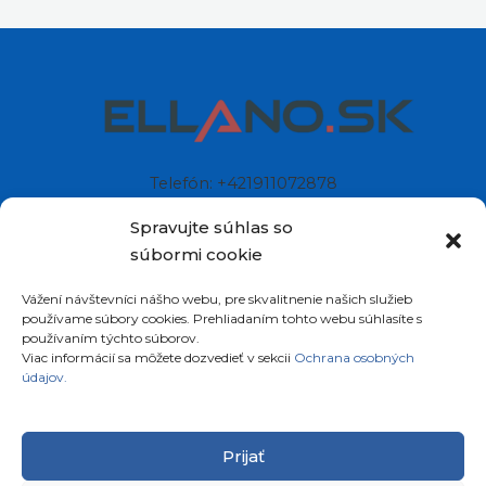
Ľubomír
komentoval
Dá sa sprístupniť skryté menu
na cryptobox 750hd ?
Spravujte súhlas so
súbormi cookie
Vážení návštevníci nášho webu, pre skvalitnenie našich služieb
Telefón: +421911072878
používame súbory cookies. Prehliadaním tohto webu súhlasíte s
Mobil: +421908072878
používaním týchto súborov.
Viac informácií sa môžete dozvedieť v sekcii
Ochrana osobných
údajov.
Ellano s.r.o.
Sídlo: Štiavnička 211/49
Prijať
97681 Podbrezová
Slovenská republika