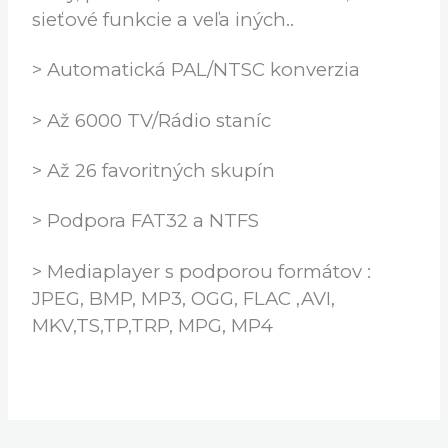
> PIG ( Picture in Graphic )
> FTP manažer
> hry, počasie, burzové informácie,
sieťové funkcie a veľa iných..
> Automatická PAL/NTSC konverzia
> Až 6000 TV/Rádio staníc
> Až 26 favoritných skupín
> Podpora FAT32 a NTFS
> Mediaplayer s podporou formátov :
JPEG, BMP, MP3, OGG, FLAC ,AVI,
MKV,TS,TP,TRP, MPG, MP4