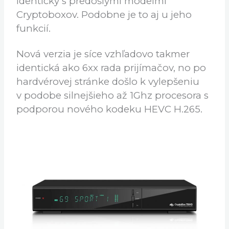
veľmi obľúbených prijímačov AB
Cryptobox 6xx. Výrobca opäť stavil na
osvedčený dizajn nielen prijímača, ale aj
OSD Menu prijímača, ktorého vzhľad je
identický s predošlými modelmi
Cryptoboxov. Podobne je to aj u jeho
funkcií.
Nová verzia je síce vzhľadovo takmer
identická ako 6xx rada prijímačov, no po
hardvérovej stránke došlo k vylepšeniu
v podobe silnejšieho až 1Ghz procesora s
podporou nového kodeku HEVC H.265.