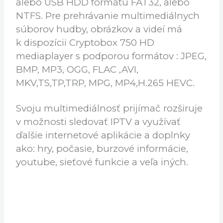
Prijímač podporuje nahrávanie
a thimeshift na pripojený USB kľúč,
alebo USB HDD formátu FAT32, alebo
NTFS. Pre prehrávanie multimediálnych
súborov hudby, obrázkov a videí má
k dispozícii Cryptobox 750 HD
mediaplayer s podporou formátov : JPEG,
BMP, MP3, OGG, FLAC ,AVI,
MKV,TS,TP,TRP, MPG, MP4,H.265 HEVC.
Svoju multimediálnosť prijímač rozširuje
v možnosti sledovať IPTV a využívať
ďalšie internetové aplikácie a doplnky
ako: hry, počasie, burzové informácie,
youtube, sieťové funkcie a veľa iných.