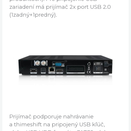
prijímač pripojíte pomocou ethernetu
10/100Mbi,t alebo k wifi sieti za pomoci
kompatibilného wifi USB adaptéra
(nájdete na spodu stránky v Súvisiacich
produktoch). Pre pripojenie USB
zariadení má prijímač 2x port USB 2.0
(1zadný+1predný).