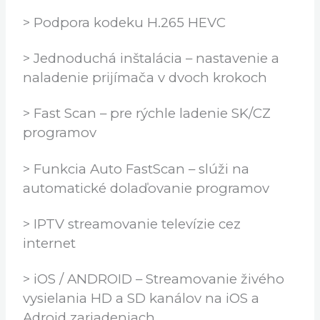
Technická špecifikácia AB CryptoBox
750HD
> Nový procesor CPU 1GHz
> Podpora kodeku H.265 HEVC
> Jednoduchá inštalácia – nastavenie a
naladenie prijímača v dvoch krokoch
> Fast Scan – pre rýchle ladenie SK/CZ
programov
> Funkcia Auto FastScan – slúži na
automatické dolaďovanie programov
> IPTV streamovanie televízie cez