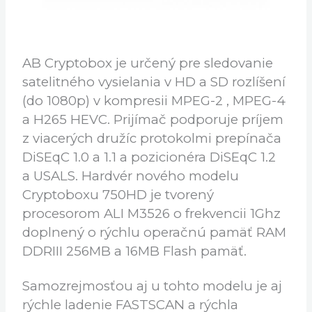
AB Cryptobox je určený pre sledovanie
satelitného vysielania v HD a SD rozlíšení
(do 1080p) v kompresii MPEG-2 , MPEG-4
a H265 HEVC. Prijímač podporuje príjem
z viacerých družíc protokolmi prepínača
DiSEqC 1.0 a 1.1 a pozicionéra DiSEqC 1.2
a USALS. Hardvér nového modelu
Cryptoboxu 750HD je tvorený
procesorom ALI M3526 o frekvencii 1Ghz