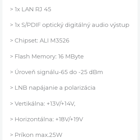
> 1x RS232
> 2x USB 2.0 (1x predný, 1x zadný panel)
> 1x LAN RJ 45
> 1x S/PDIF optický digitálný audio výstup
> Chipset: ALI M3526
> Flash Memory: 16 MByte
> Úroveň signálu-65 do -25 dBm
> LNB napájanie a polarizácia
> Vertikálna: +13V/+14V,