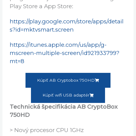
zariadenia pomocou, ktorej streamujete
živé vysielanie, ovládate prijímač,
pozriete si EPG, alebo nastavíte si časové
nahrávanie Vášho obľúbeného
programu nájdete ZADARMO v Google
Play Store a App Store:
https://play.google.com/store/apps/detail
s?id=mktvsmart.screen
https://itunes.apple.com/us/app/g-
mscreen-multiple-screen/id921933799?
mt=8
Kúpiť AB Cryptobox 750HD
Kúpiť wifi USB adaptér