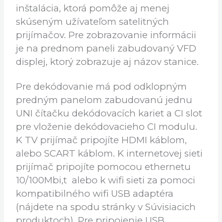
doplnený o rýchlu operačnú pamäť RAM
DDRIII 256MB a 16MB Flash pamäť.
Samozrejmosťou aj u tohto modelu je aj
rýchle ladenie FASTSCAN a rýchla
inštalácia, ktorá pomôže aj menej
skúseným užívateľom satelitných
prijímačov. Pre zobrazovanie informácii
je na prednom paneli zabudovaný VFD
displej, ktorý zobrazuje aj názov stanice.
Pre dekódovanie má pod odklopným
predným panelom zabudovanú jednu
UNI čítačku dekódovacích kariet a CI slot
pre vloženie dekódovacieho CI modulu.
K TV prijímač pripojíte HDMI káblom,
alebo SCART káblom. K internetovej sieti