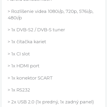
internet
> iOS / ANDROID – Streamovanie živého
vysielania HD a SD kanálov na iOS a
Adroid zariadeniach
> Rozlíšenie videa 1080i/p, 720p, 576i/p,
480i/p
> 1x DVB-S2 / DVB-S tuner
> 1x čítačka kariet
> 1x CI slot
> 1x HDMI port
> 1x konektor SCART