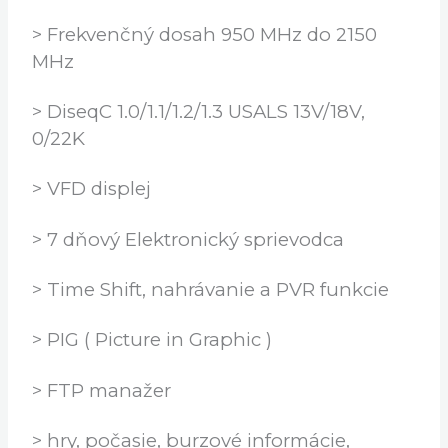
> Horizontálna: +18V/+19V
> Príkon max.25W
> Frekvenčný dosah 950 MHz do 2150
MHz
> DiseqC 1.0/1.1/1.2/1.3 USALS 13V/18V,
0/22K
> VFD displej
> 7 dňový Elektronický sprievodca
> Time Shift, nahrávanie a PVR funkcie