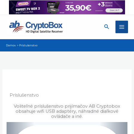
Preskočiť
na
obsah
Hľadať
Domov
Príslušenstvo
Príslušenstvo
Voliteľné príslušenstvo prijímačov AB Cryptobox
obsahuje wifi USB adaptéry, náhradné diaľkové
ovládače a iné.