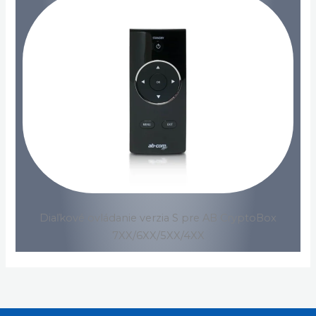
Diaľkové ovládanie verzia S pre AB CryptoBox
7XX/6XX/5XX/4XX