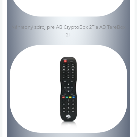
Náhradný zdroj pre AB CryptoBox 2T a AB TereBox
2T