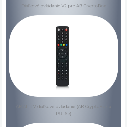
Diaľkové ovládanie V2 pre AB CryptoBox
AB ALLTV diaľkové ovládanie (AB CryptoBox a
PULSe)