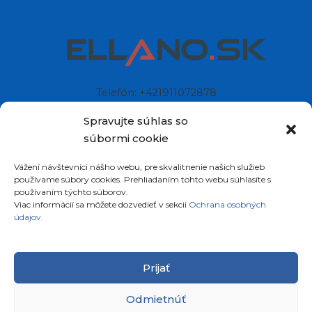
Telefón: +421911072878
Mobil: +421908072878
Spravujte súhlas so
súbormi cookie
Ellano s.r.o.
Vážení návštevníci nášho webu, pre skvalitnenie našich služieb
Sídlo: Štiavnička 211/49
používame súbory cookies. Prehliadaním tohto webu súhlasíte s
97681 Podbrezová
používaním týchto súborov.
Slovenská republika
Viac informácií sa môžete dozvedieť v sekcii
Ochrana osobných
údajov.
Prijať
Odmietnúť