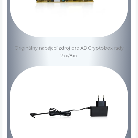
Originálny napájací zdroj pre AB Cryptobox rady
7xx/8xx