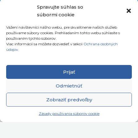
Spravujte súhlas so
súbormi cookie
Vážení návštevníci nášho webu, pre skvalitnenie našich služieb
Telefón: +421911072878
používame súbory cookies. Prehliadaním tohto webu súhlasíte s
Mobil: +421908072878
používaním týchto súborov.
Viac informácií sa môžete dozvedieť v sekcii
Ochrana osobných
údajov.
Ellano s.r.o.
Sídlo: Štiavnička 211/49
97681 Podbrezová
Prijať
Slovenská republika
Odmietnúť
Zobraziť predvoľby
Zásady používania súborov cookie
Copyright © 2026
satelity.ellano.sk
All rights
reserved.