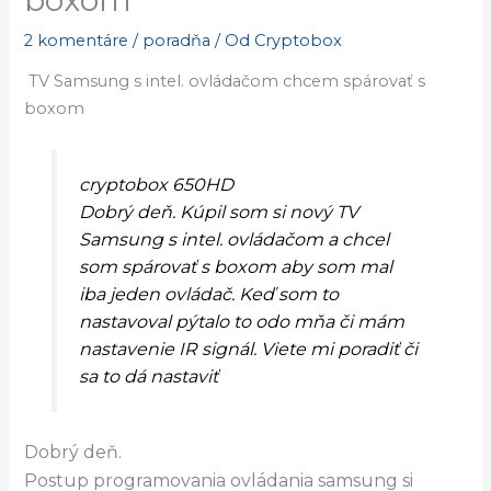
boxom
2 komentáre
/
poradňa
/ Od
Cryptobox
TV Samsung s intel. ovládačom chcem spárovať s
boxom
cryptobox 650HD
Dobrý deň. Kúpil som si nový TV
Samsung s intel. ovládačom a chcel
som spárovať s boxom aby som mal
iba jeden ovládač. Keď som to
nastavoval pýtalo to odo mňa či mám
nastavenie IR signál. Viete mi poradiť či
sa to dá nastaviť
Dobrý deň.
Postup programovania ovládania samsung si