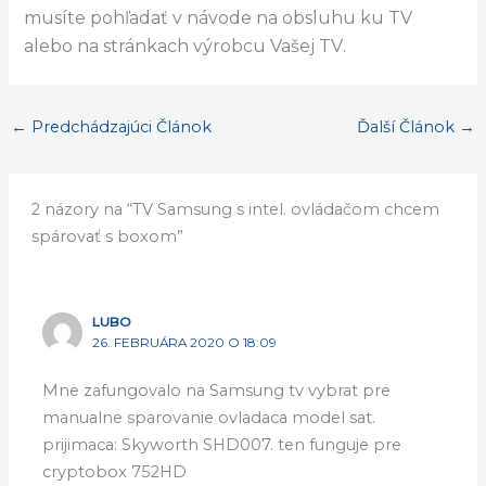
musíte pohľadať v návode na obsluhu ku TV
alebo na stránkach výrobcu Vašej TV
.
←
Predchádzajúci Článok
Ďalší Článok
→
2 názory na “TV Samsung s intel. ovládačom chcem
spárovať s boxom”
LUBO
26. FEBRUÁRA 2020 O 18:09
Mne zafungovalo na Samsung tv vybrat pre
manualne sparovanie ovladaca model sat.
prijimaca: Skyworth SHD007. ten funguje pre
cryptobox 752HD