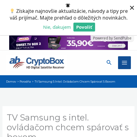
Preskočiť
×
Získajte najnovšie aktualizácie, návody a tipy pre
na
váš prijímač. Majte prehľad o dôležitých novinkách.
obsah
Nie, ďakujem
Povoliť
Powered by SendPulse
Hľadať
Domov
Poradňa
TV Samsung S Intel. Ovládačom Chcem Spárovať S Boxom
TV Samsung s intel.
ovládačom chcem spárovať s