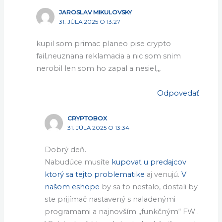
JAROSLAV MIKULOVSKY
31. JÚLA 2025 O 13:27
kupil som primac planeo pise crypto
fail,neuznana reklamacia a nic som snim
nerobil len som ho zapal a nesiel,,,
Odpovedať
CRYPTOBOX
31. JÚLA 2025 O 13:34
Dobrý deň.
Nabudúce musíte
kupovať u predajcov
ktorý sa tejto problematike
aj venujú.
V
našom eshope
by sa to nestalo, dostali by
ste prijímač nastavený s naladenými
programami a najnovším „funkčným“ FW .