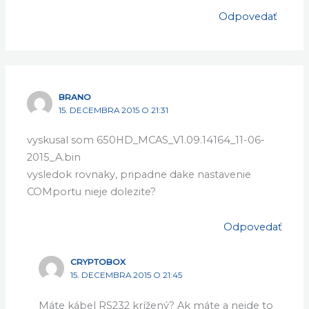
Odpovedať
BRANO
15. DECEMBRA 2015 O 21:31
vyskusal som 650HD_MCAS_V1.09.14164_11-06-
2015_A.bin
vysledok rovnaky, pripadne dake nastavenie
COMportu nieje dolezite?
Odpovedať
CRYPTOBOX
15. DECEMBRA 2015 O 21:45
Máte kábel RS232 krížený? Ak máte a nejde to