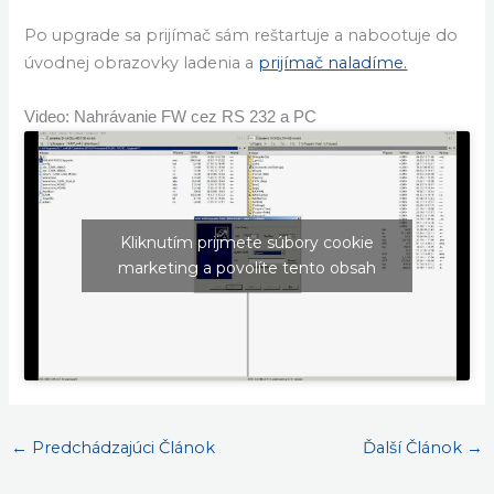
Po upgrade sa prijímač sám reštartuje a nabootuje do
úvodnej obrazovky ladenia a
prijímač naladíme.
Video: Nahrávanie FW cez RS 232 a PC
Kliknutím prijmete súbory cookie
marketing a povolíte tento obsah
←
Predchádzajúci Článok
Ďalší Článok
→