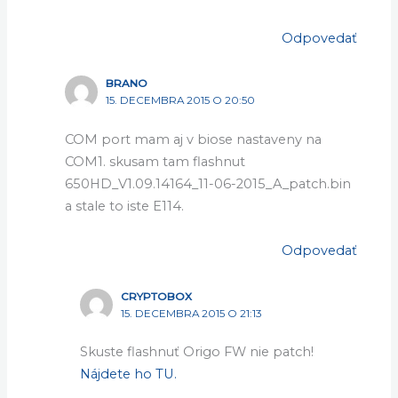
Odpovedať
BRANO
15. DECEMBRA 2015 O 20:50
COM port mam aj v biose nastaveny na
COM1. skusam tam flashnut
650HD_V1.09.14164_11-06-2015_A_patch.bin
a stale to iste E114.
Odpovedať
CRYPTOBOX
15. DECEMBRA 2015 O 21:13
Skuste flashnuť Origo FW nie patch!
Nájdete ho TU.