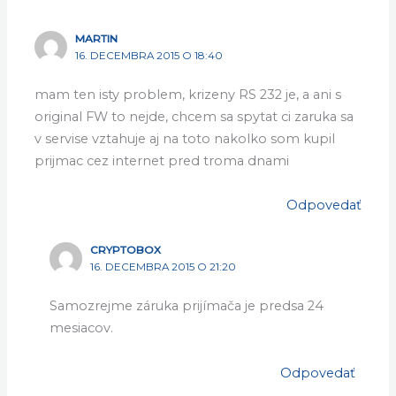
MARTIN
16. DECEMBRA 2015 O 18:40
mam ten isty problem, krizeny RS 232 je, a ani s
original FW to nejde, chcem sa spytat ci zaruka sa
v servise vztahuje aj na toto nakolko som kupil
prijmac cez internet pred troma dnami
Odpovedať
CRYPTOBOX
16. DECEMBRA 2015 O 21:20
Samozrejme záruka prijímača je predsa 24
mesiacov.
Odpovedať