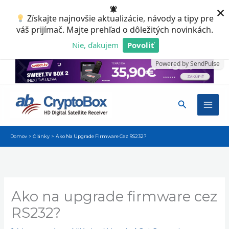
Preskočiť
×
Získajte najnovšie aktualizácie, návody a tipy pre
na
váš prijímač. Majte prehľad o dôležitých novinkách.
obsah
Nie, ďakujem
Povoliť
Powered by SendPulse
Hľadať
Domov
Články
Ako Na Upgrade Firmware Cez RS232?
Ako na upgrade firmware cez
RS232?