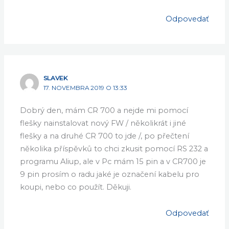
Odpovedať
SLAVEK
17. NOVEMBRA 2019 O 13:33
Dobrý den, mám CR 700 a nejde mi pomocí
flešky nainstalovat nový FW / několikrát i jiné
flešky a na druhé CR 700 to jde /, po přečtení
několika příspěvků to chci zkusit pomocí RS 232 a
programu Aliup, ale v Pc mám 15 pin a v CR700 je
9 pin prosím o radu jaké je označení kabelu pro
koupi, nebo co použít. Děkuji.
Odpovedať