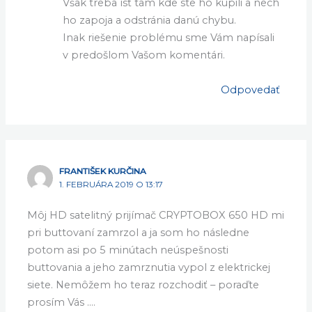
Však treba ísť tam kde ste ho kúpili a nech
ho zapoja a odstránia danú chybu.
Inak riešenie problému sme Vám napísali
v predošlom Vašom komentári.
Odpovedať
FRANTIŠEK KURČINA
1. FEBRUÁRA 2019 O 13:17
Môj HD satelitný prijímač CRYPTOBOX 650 HD mi
pri buttovaní zamrzol a ja som ho následne
potom asi po 5 minútach neúspešnosti
buttovania a jeho zamrznutia vypol z elektrickej
siete. Nemôžem ho teraz rozchodiť – poraďte
prosím Vás ….