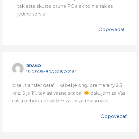
tak ešte skuste druhe PC a ak to nie tak asi
jedine servis.
Odpovedať
BRANO
15. DECEMBRA 2015 O 21:54
pise „transfer data“…..kabel je orig. premerany 2,3
kriz, 5 je 1:1. tak asi vazne skapal
dakujem za Vas
cas a ochotu) posielam zajtra za reklamaciu
Odpovedať