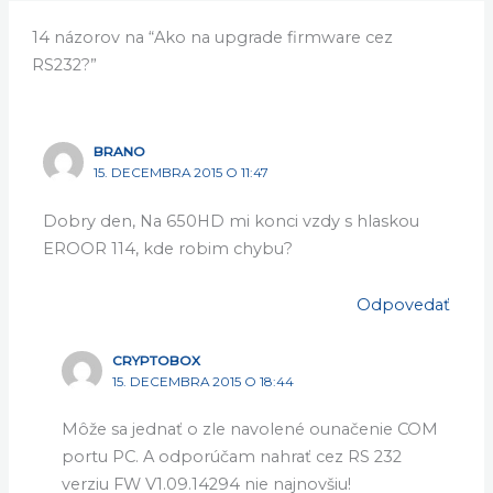
14 názorov na “Ako na upgrade firmware cez
RS232?”
BRANO
15. DECEMBRA 2015 O 11:47
Dobry den, Na 650HD mi konci vzdy s hlaskou
EROOR 114, kde robim chybu?
Odpovedať
CRYPTOBOX
15. DECEMBRA 2015 O 18:44
Môže sa jednať o zle navolené ounačenie COM
portu PC. A odporúčam nahrať cez RS 232
verziu FW V1.09.14294 nie najnovšiu!