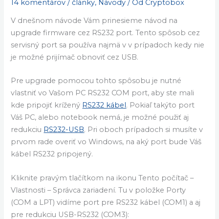
14 komentárov
/
články
,
Návody
/ Od
Cryptobox
V dnešnom návode Vám prinesieme návod na
upgrade firmware cez RS232 port. Tento spôsob cez
servisný port sa používa najmä v v prípadoch kedy nie
je možné prijímač obnoviť cez USB.
Pre upgrade pomocou tohto spôsobu je nutné
vlastniť vo Vašom PC RS232 COM port, aby ste mali
kde pripojiť krížený
RS232 kábel
. Pokiaľ takýto port
Váš PC, alebo notebook nemá, je možné použiť aj
redukciu
RS232-USB
. Pri oboch prípadoch si musíte v
prvom rade overiť vo Windows, na aký port bude Váš
kábel RS232 pripojený.
Kliknite pravým tlačítkom na ikonu Tento počítač –
Vlastnosti – Správca zariadení. Tu v položke Porty
(COM a LPT) vidíme port pre RS232 kábel (COM1) a aj
pre redukciu USB-RS232 (COM3):