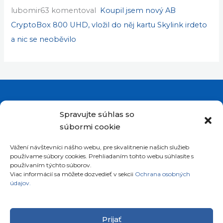
lubomir63
komentoval
Koupil jsem nový AB
CryptoBox 800 UHD, vložil do něj kartu Skylink irdeto
a nic se neoběvilo
Spravujte súhlas so
súbormi cookie
Vážení návštevníci nášho webu, pre skvalitnenie našich služieb
Telefón: +421911072878
používame súbory cookies. Prehliadaním tohto webu súhlasíte s
Mobil: +421908072878
používaním týchto súborov.
Viac informácií sa môžete dozvedieť v sekcii
Ochrana osobných
údajov.
Ellano s.r.o.
Sídlo: Štiavnička 211/49
97681 Podbrezová
Prijať