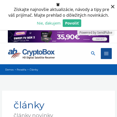
Preskočiť
×
Získajte najnovšie aktualizácie, návody a tipy pre
na
váš prijímač. Majte prehľad o dôležitých novinkách.
obsah
Nie, ďakujem
Povoliť
Powered by SendPulse
Hľadať
Domov
Poradňa
Články
články
články novinky