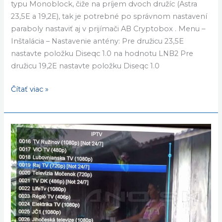
typu Monoblock, čiže na príjem dvoch družíc (Astra
23,5E a 19,2E), tak je potrebné po správnom nastavení
paraboly nastaviť aj v prijímači AB Cryptobox . Menu –
Inštalácia – Nastavenie antény: Pre družicu 23,5E
nastavte položku Diseqc 1.0 na hodnotu LNB2 Pre
družicu 19,2E nastavte položku Diseqc 1.0
Čítať viac »
Ako
nahrať
IPTV.m3u
playlist
do
Cryptoboxu?