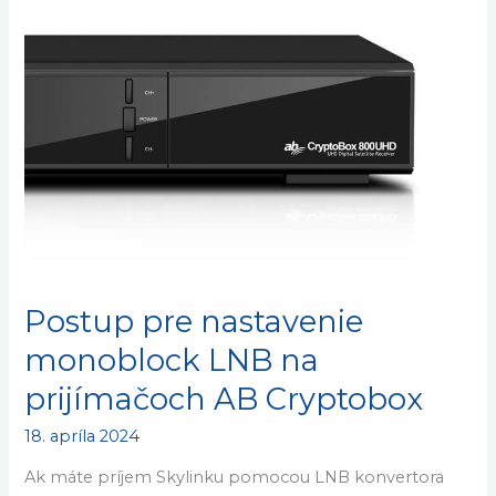
pre
nastavenie
monoblock
LNB
na
prijímačoch
AB
Cryptobox
Postup pre nastavenie
monoblock LNB na
prijímačoch AB Cryptobox
18. apríla 2024
Ak máte príjem Skylinku pomocou LNB konvertora