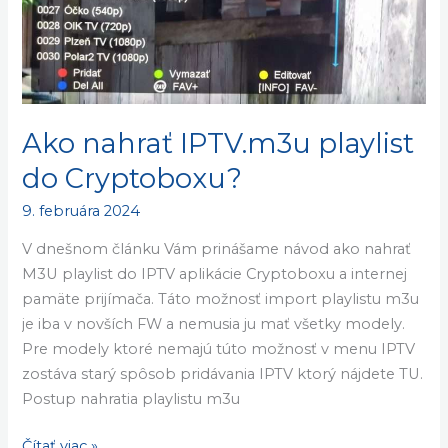
Ako nahrať IPTV.m3u playlist
do Cryptoboxu?
9. februára 2024
V dnešnom článku Vám prinášame návod ako nahrať
M3U playlist do IPTV aplikácie Cryptoboxu a internej
pamäte prijímača. Táto možnosť import playlistu m3u
je iba v novších FW a nemusia ju mať všetky modely.
Pre modely ktoré nemajú túto možnosť v menu IPTV
zostáva starý spôsob pridávania IPTV ktorý nájdete TU.
Postup nahratia playlistu m3u
Čítať viac »