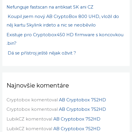
Nefunguje fastscan na antiksat SK ani CZ
Koupil jsem nový AB CryptoBox 800 UHD, vložil do
něj kartu Skylink irdeto a nic se neoběvilo
Existuje pro Cryptobox450 HD firmware s koncovkou
.bin?
Dá se přístroj ještě nějak oživit ?
Najnovšie komentáre
Cryptobox
komentoval
AB Cryptobox 752HD
Cryptobox
komentoval
AB Cryptobox 752HD
LubikCZ
komentoval
AB Cryptobox 752HD
LubikCZ
komentoval
AB Cryptobox 752HD