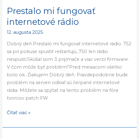
Prestalo mi fungovať
Prestalo
mi
internetové rádio
fungovať
12. augusta 2025
internetové
rádio
Dobrý deň.Prestalo mi fungovať internetové rádio. 752
sa pri pokuse spustiť reštartujú, 750 len rádio
nespustí.Skúšal som 3 prijímače a viac verzií firmware.
V čom môže byť problém?Pred mesiacom všetko
bolo ok…Ďakujem Dobrý deň. Pravdepodobne bude
problém na serveri odkiaľ sú čerpané internetové
rádia. Môžete sa spýtať na tento problém na fóre
tvorcov patch FW
Čítať viac »
Postup