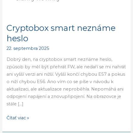
Cryptobox smart neznáme
Cryptobox
smart
heslo
neznáme
22. septembra 2025
heslo
Dobrý den, na cryptobox smart neznáme heslo,
způsob by měl být přehrát FW, ale nedaří se mi nahrát
ani vyšší verzi ani nižší. Vyšší končí chybou E57 a pokus
o niží chybou E56. Ano vím co se píše v návodu k
aktualizaci, ale aktualizace neproběhla. Nepomáhá ani
odpojení napájení a znovupřipojení. Na obrazovce je
stále […]
Čítať viac »