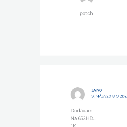
patch
JAN0
9. MÁJA 2018 O 21:4
Dodávam…
Na 652HD…
JK