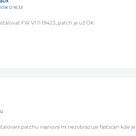
BOX
2018 O 16:33
talovať FW V1.11.19423_patch je už OK.
02
talovani patchu najnovsi mi nezobrazuje fastscan kde j