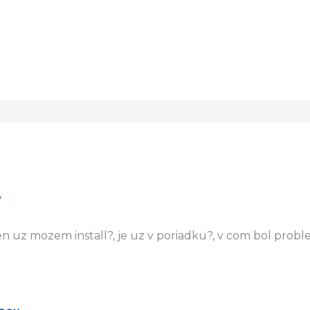
7
en uz mozem install?, je uz v poriadku?, v com bol prob