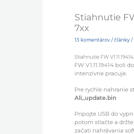
Stiahnutie F
7xx
13 komentárov
/
články
/
Stiahnutie FW V1.11.1941
FW V1.11.19414 boli 
intenzivne pracuje.
Pre rychle nahranie 
Ali_update.bin
Pripojte USB do vypnu
potom stlačte a držte 
začati nahrávania sof