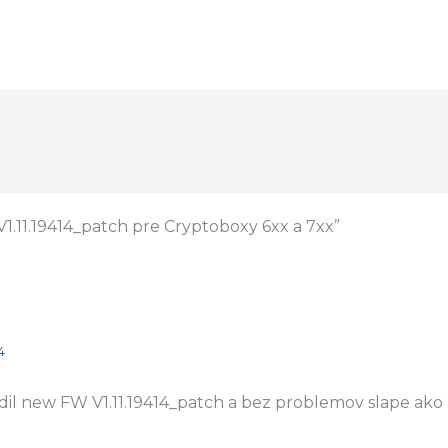
V1.11.19414_patch pre Cryptoboxy 6xx a 7xx”
4
il new FW V1.11.19414_patch a bez problemov slape ako 