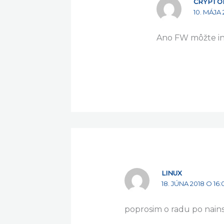
CRYPTO
10. MÁJA 
Ano FW môžte inš
LINUX
18. JÚNA 2018 O 16:
poprosim o radu po nains