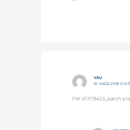
VAU
10. MÁJA 2018 O 9:1
FW V1.11.19423_patch a t