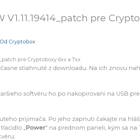
W V1.11.19414_patch pre Crypto
 Od
Cryptobox
4_patch pre Cryptoboxy 6xx a 7xx
dočasne stiahnuté z downloadu. Na ich znovu nah
staršieho softvéru ho po nakopirovani na USB pr
teho prijimača. Po jeho zapnuti čakajte na hláš
tlacidlo „
Power
“ na prednom paneli, kým sa na 
tvéru.