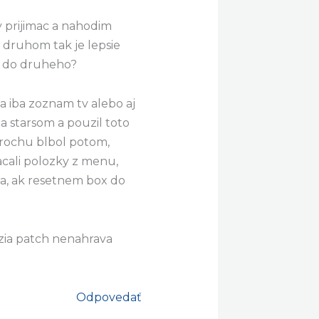
y prijimac a nahodim
 druhom tak je lepsie
t do druheho?
a iba zoznam tv alebo aj
a starsom a pouzil toto
trochu blbol potom,
acali polozky z menu,
ma, ak resetnem box do
rzia patch nenahrava
Odpovedať