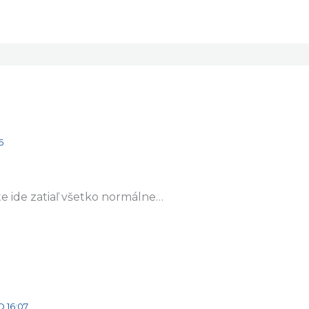
6
e ide zatiaľ všetko normálne…
O 16:07