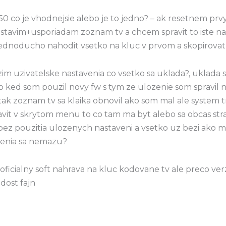
0 co je vhodnejsie alebo je to jedno? – ak resetnem prv
stavim+usporiadam zoznam tv a chcem spravit to iste na
ednoducho nahodit vsetko na kluc v prvom a skopirova
zim uzivatelske nastavenia co vsetko sa uklada?, uklada s
o ked som pouzil novy fw s tym ze ulozenie som spravil n
ak zoznam tv sa klaika obnovil ako som mal ale system 
javit v skrytom menu to co tam ma byt alebo sa obcas str
bez pouzitia ulozenych nastaveni a vsetko uz bezi ako 
venia sa nemazu?
icialny soft nahrava na kluc kodovane tv ale preco ve
dost fajn