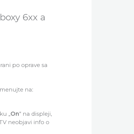
boxy 6xx a
rani po oprave sa
emenujte na:
ku „
On
“ na displeji,
TV neobjavi info o