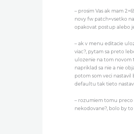
– prosim Vas ak mam 2×65
novy fw patch+vsetko na
opakovat postup alebo j
– ak v menu editacie ulo
viac?, pytam sa preto leb
ulozenie na tom novom t
napriklad sa nie a nie ob
potom som veci nastavil 
defaultu tak tieto nasta
– rozumiem tomu preco of
nekodovane?, bolo by to 