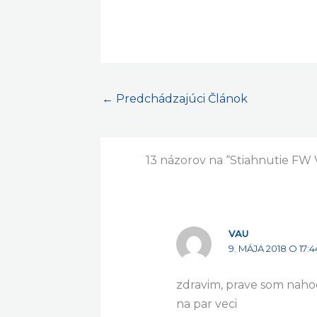
←
Predchádzajúci Článok
13 názorov na “Stiahnutie FW 
VAU
9. MÁJA 2018 O 17:4
zdravim, prave som nahod
na par veci