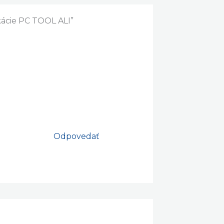
Ďalší Článok
→
ácie PC TOOL ALI”
Odpovedať