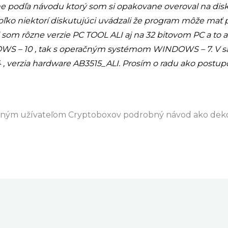
ernete hádam všetky dostupné fóra kde sa tento problém 
nahe mi program PC TOOL ALI absolútne nefunguje napri
 podľa návodu ktorý som si opakovane overoval na dis
koľko niektorí diskutujúci uvádzali že program môže mať
 som rôzne verzie PC TOOL ALI aj na 32 bitovom PC a to
 – 10 , tak s operačným systémom WINDOWS – 7. V sa
4 , verzia hardware AB3515_ALI. Prosím o radu ako postu
atným užívateľom Cryptoboxov podrobný návod ako dek