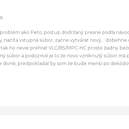
30
 problém ako Peťo, postup dodržaný presne podľa návodu
dy, načíta vstupná súbor, začne vytvárať nový, ´dobehn
 tak ho nevie prehrať VLC/BS/MPC-HC proste žiadny bežn
dný súbor a podozrivé je to že novo vzniknutý súbor má p
 je divné, predpokladal by som že bude menší po dekódo