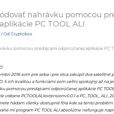
kódovať nahrávku pomocou pr
aplikácie PC TOOL ALI
/ Od
Cryptobox
rávku pomocou predajcami odporúčanej aplikácie PC 
D
bri 2016 som pre seba i pre otca zakúpil dva satelitné p
. S ich kvalitou a funkciami som veľmi spokojný až na j
ku pomocou predajcami odporúčanej aplikácie PC TOOL
ie vrátane PCTOOLALIextensionv0.0.1 a PC_TOOL_ALI_20