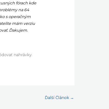
preberal. Bohužiaľ
ek tomu , že
kusných fórach kde
 problémy na 64
 ako s operačným
telite mám verziu
povať. Ďakujem.
ódovať nahrávky.