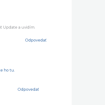
iť Update a uvidím.
Odpovedať
e ho tu.
Odpovedať