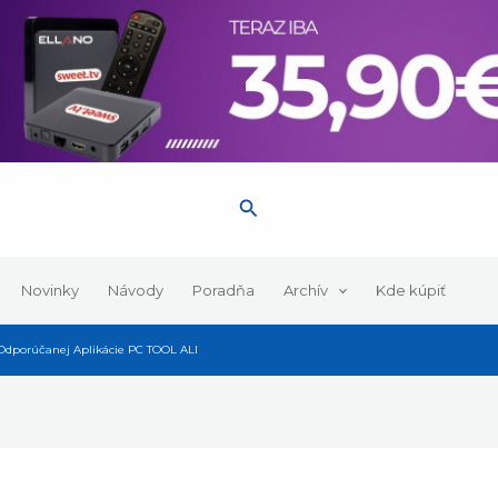
, návody a tipy pre váš prijímač. Majte prehľad o dôležitých
Hľadať
Novinky
Návody
Poradňa
Archív
Kde kúpiť
dporúčanej Aplikácie PC TOOL ALI