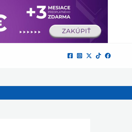
×
 novinkách.
Nie, ďakujem
Povoliť
Powered by SendPulse