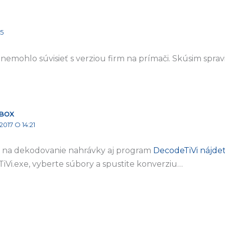
35
nemohlo súvisieť s verziou firm na prímači. Skúsim sprav
BOX
2017 O 14:21
 na dekodovanie nahrávky aj program
DecodeTiVi nájdet
iVi.exe, vyberte súbory a spustite konverziu…