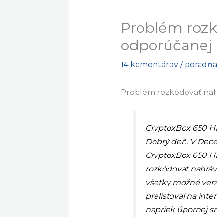
Problém roz
odporúčanej 
14 komentárov
/
poradňa
Problém rozkódovať nah
CryptoxBox 650 H
Dobrý deň. V Decem
CryptoxBox 650 HD
rozkódovať nahráv
všetky možné verz