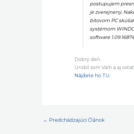
prelistoval na int
napriek úpornej s
postupujem presne
je zverejnený. Na
bitovom PC skúšal
systémom WINDOWS
software 1.09.1687
Dobrý deň.
Urobil som Vám a aj ost
Nájdete ho TU.