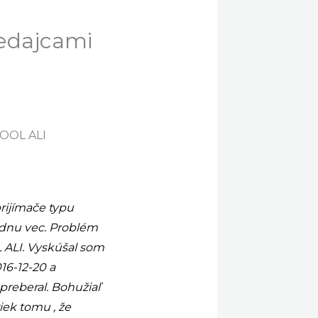
edajcami
TOOL ALI
rijímače typu
ednu vec. Problém
 ALI. Vyskúšal som
16-12-20 a