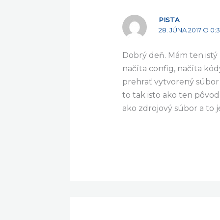
PISTA
28. JÚNA 2017 O 0:
Dobrý deň. Mám ten istý
načíta config, načíta kó
prehrať vytvorený súbor
to tak isto ako ten pôvo
ako zdrojový súbor a to