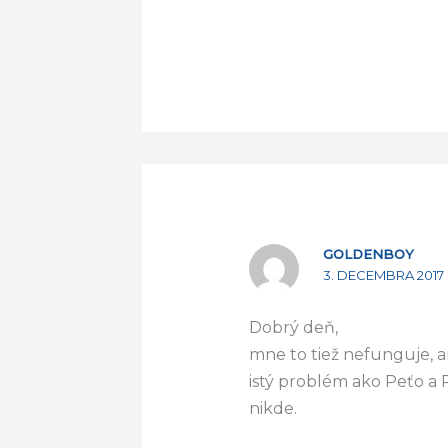
Dobrý deň.
Program funguje
GOLDENBOY
3. DECEMBRA 2017 
Dobrý deň,
mne to tiež nefunguje, 
istý problém ako Peťo a 