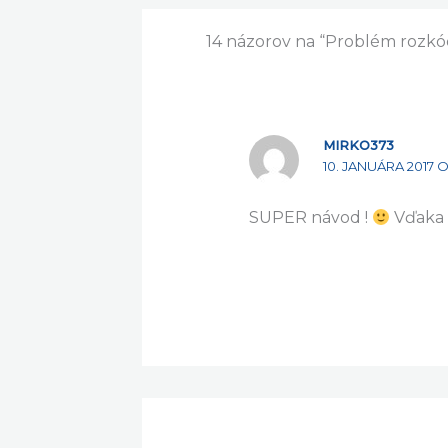
←
Predchádzajúci Článok
14 názorov na “Problém rozk
MIRKO373
10. JANUÁRA 2017 O
SUPER návod !
Vďaka 