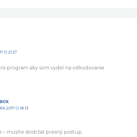
 O 21:27
rsi program aky som vydel na odkodovanie
BOX
A 2017 O 18:13