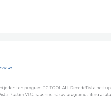
 – musíte dodržať presný postup.
O 20:49
ani jeden ten program PC TOOL ALI, DecodeTiVi a postu
Pista. Pustím VLC, nabehne názov programu, filmu a ráta