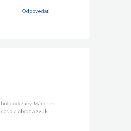
Odpovedať
p bol dodržaný. Mám ten
 čas ale obraz a zvuk