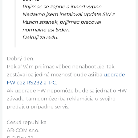
Prijimac se zapne a ihned vypne.
Nedavno jsem instaloval update SW z
Vasich stranek, prijimac pracoval
normalne asi tyden.
Dekuji za radu.
Dobrý deň.
Pokiaľ Vám prijímač vôbec nenabootuje, tak
zostáva iba jediná možnosť bude asi iba
upgrade
FW cez RS232 a PC.
Ak upgrade FW nepomôže bude sa jednať o HW
závadu tam pomôže iba reklamácia u svojho
predajcu prípadne servis:
Česká republika
AB-COM s.r.o.