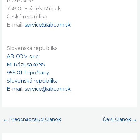
P.O.Box 32
738 01 Frýdek-Místek
Česká republika
E-mail:
service@abcom.sk
Slovenská republika
AB-COM s.r.o.
M. Rázusa 4795
955 01 Topoľčany
Slovenská republika
E-mail:
service@abcom.sk
.
←
Predchádzajúci Článok
Ďalší Článok
→