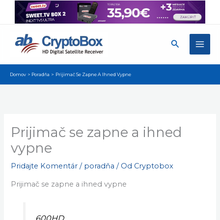
Preskočiť
na
obsah
Hľadať
Domov
Poradňa
Prijimač Se Zapne A Ihned Vypne
Prijimač se zapne a ihned
vypne
Pridajte Komentár
/
poradňa
/ Od
Cryptobox
Prijimač se zapne a ihned vypne
600HD