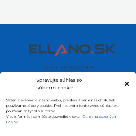
Telefón: +421911072878
Mobil: +421908072878
Spravujte súhlas so
súbormi cookie
Ellano s.r.o.
Vážení návštevníci nášho webu, pre skvalitnenie našich služieb
Sídlo: Štiavnička 211/49
používame súbory cookies. Prehliadaním tohto webu súhlasíte s
97681 Podbrezová
používaním týchto súborov.
Slovenská republika
Viac informácií sa môžete dozvedieť v sekcii
Ochrana osobných
údajov.