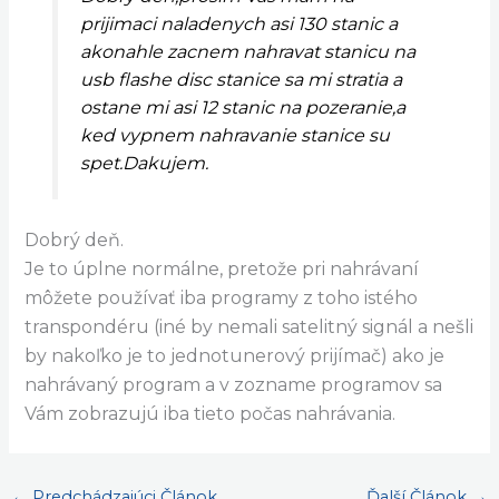
prijimaci naladenych asi 130 stanic a
akonahle zacnem nahravat stanicu na
usb flashe disc stanice sa mi stratia a
ostane mi asi 12 stanic na pozeranie,a
ked vypnem nahravanie stanice su
spet.Dakujem.
Dobrý deň.
Je to úplne normálne, pretože pri nahrávaní
môžete používať iba programy z toho istého
transpondéru (iné by nemali satelitný signál a nešli
by nakoľko je to jednotunerový prijímač) ako je
nahrávaný program a v zozname programov sa
Vám zobrazujú iba tieto počas nahrávania.
←
Predchádzajúci Článok
Ďalší Článok
→