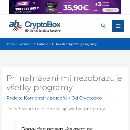
Preskočiť
na
obsah
Hľadať
Domov
Poradňa
Pri Nahrávani Mi Nezobrazuje Všetky Programy
Pri nahrávani mi nezobrazuje
všetky programy
Pridajte Komentár
/
poradňa
/ Od
Cryptobox
Pri nahrávani mi nezobrazuje všetky programy
Dobry den,prosim Vas mam na