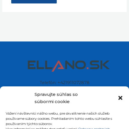
Telefón: +421911072878
Mobil: +421908072878
Spravujte súhlas so
súbormi cookie
Ellano s.r.o.
Vážení návštevníci nášho webu, pre skvalitnenie našich služieb
Sídlo: Štiavnička 211/49
používame súbory cookies. Prehliadaním tohto webu súhlasíte s
97681 Podbrezová
používaním týchto súborov.
Slovenská republika
Viac informácií sa môžete dozvedieť v sekcii
Ochrana osobných