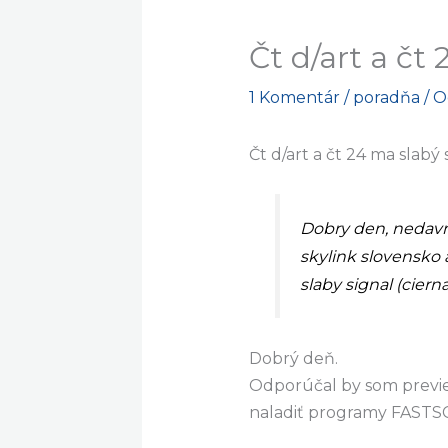
Čt d/art a čt
1 Komentár
/
poradňa
/ 
Čt d/art a čt 24 ma slabý 
Dobry den, nedavno 
skylink slovensko a
slaby signal (cier
Dobrý deň.
Odporúčal by som previe
naladiť programy FASTS