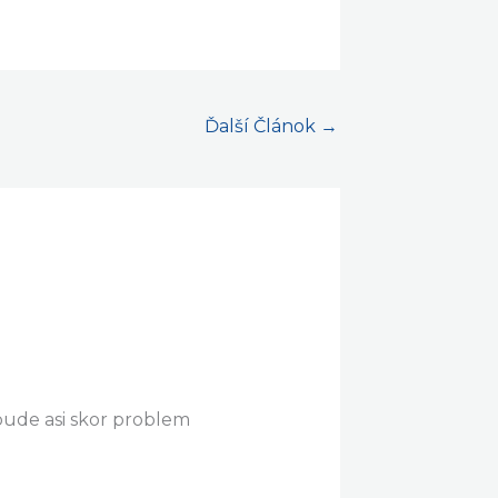
Ďalší Článok
→
o bude asi skor problem