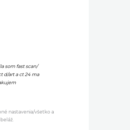
ila som fast scan/
t d/art a ct 24 ma
dakujem
bné nastavenia/všetko a
beláž.