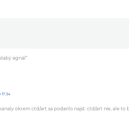
slabý signál”
 17:34
kanaly okrem ctd/art sa podarilo najst. ctd/art nie, ale t