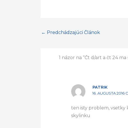
←
Predchádzajúci Článok
1 názor na “Čt d/art a čt 24 ma 
PATRIK
16. AUGUSTA 2016 O
ten isty problem, vsetky 
skylinku