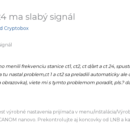
 24 ma slabý signál
Od
Cryptobox
signál
menili frekvenciu stanice ct1, ct2, ct d/art a ct 24, spust
 tu nastal problem,ct 1 a ct2 sa preladili automaticky ale c
na obrazovka), viete mi s tymto problemom poradit, pls.? 
sť výrobné nastavenia prijímača v menu/inštalácia/Výro
CANOM nanovo. Prekontrolujte aj koncovky od LNB a ka