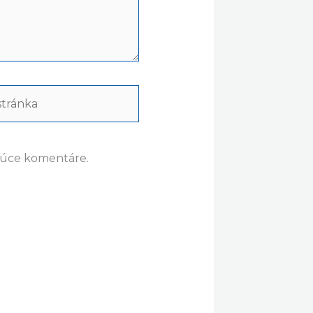
ránka
dúce komentáre.