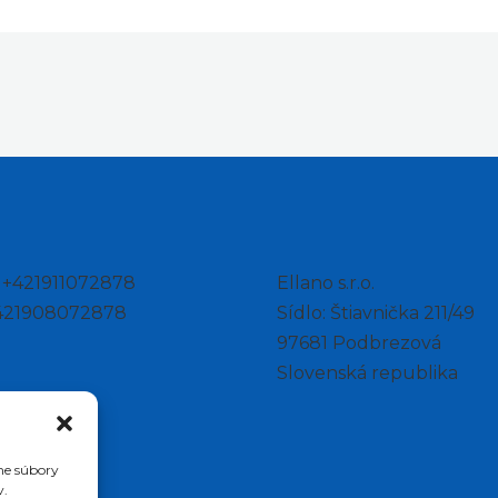
: +421911072878
Ellano s.r.o.
+421908072878
Sídlo: Štiavnička 211/49
97681 Podbrezová
Slovenská republika
me súbory
v.