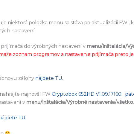
uje niektorá položka menu sa stáva po aktualizácii FW , 
ných nastavení.
et prijímača do výrobných nastavení v
menu/inštalácia/Vý
maže zoznam programov a nastavenie prijímača preto j
 obnovu zálohy
nájdete TU.
nahrajte najnovší FW
Cryptobox 652HD V1.09.17160 _pat
nastavení v
menu/inštalácia/Výrobné nastavenia/všetko.
nájdete TU.
de