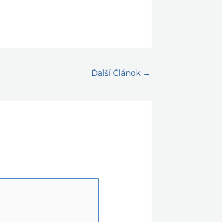
Ďalší Článok
→