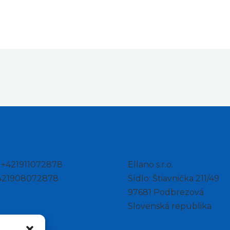
: +421911072878
Ellano s.r.o.
+421908072878
Sídlo: Štiavnička 211/49
97681 Podbrezová
Slovenská republika