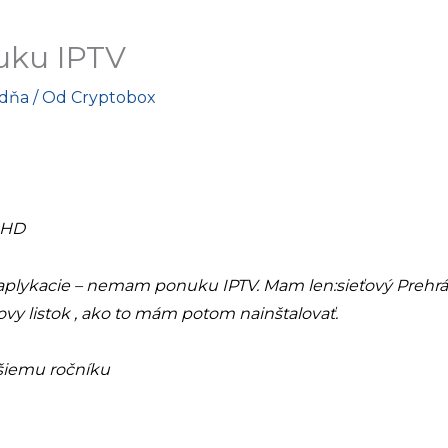
ku IPTV
adňa
/ Od
Cryptobox
 HD
aplykacie – nemam ponuku IPTV. Mam len:sieťový Prehrá
ovy listok , ako to mám potom nainštalovať.
ršiemu ročníku