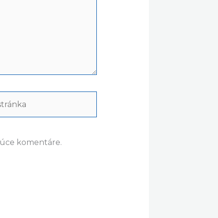
ránka
dúce komentáre.