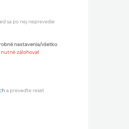
keď sa po nej neprevedie
robné nastavenia/všetko
e nutné zálohovať
ch
a preveďte reset