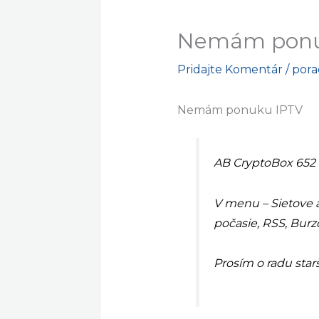
Nemám ponu
Pridajte Komentár
/
por
Nemám ponuku IPTV
AB CryptoBox 652
V menu – Sietove 
počasie, RSS, Burz
Prosím o radu sta