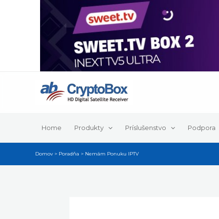
Preskočiť
na
obsah
Home
Produkty
Príslušenstvo
Podpora
Domov
Poradňa
Nemám Ponuku IPTV