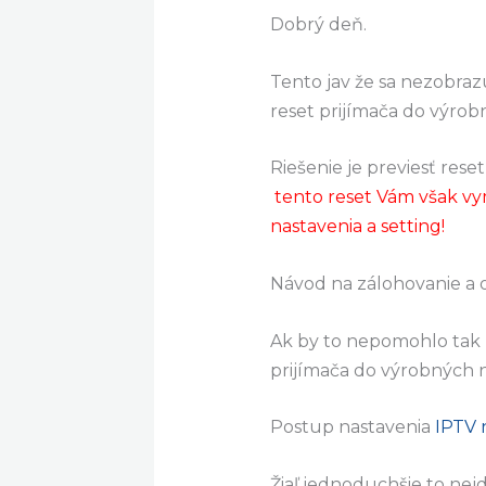
Dobrý deň.
Tento jav že sa nezobraz
reset prijímača do výrob
Riešenie je previesť res
tento reset Vám však vy
nastavenia a setting!
Návod na zálohovanie a
Ak by to nepomohlo tak 
prijímača do výrobných 
Postup nastavenia
IPTV 
Žiaľ jednoduchšie to nej