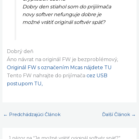
Dobry den stiahol som do prijiímača
novy softver nefunguje dobre je
možné vrátiť originál softvér späť?
Dobrý deň
Áno návrat na originál FW je bezproblémový,
Originál FW s označením Mcas nájdete TU
Tento FW nahrajte do prijímača
cez USB
postupom TU,
←
Predchádzajúci Článok
Ďalší Článok
→
1 názor na “Je možné vrátiť originál softvér späť?”