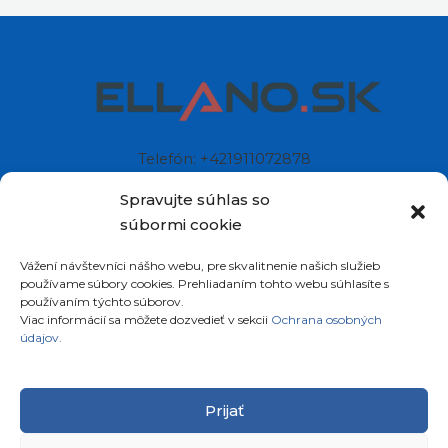
Telefón: +421911072878
Mobil: +421908072878
Spravujte súhlas so
súbormi cookie
Ellano s.r.o.
Vážení návštevníci nášho webu, pre skvalitnenie našich služieb
Sídlo: Štiavnička 211/49
používame súbory cookies. Prehliadaním tohto webu súhlasíte s
97681 Podbrezová
používaním týchto súborov.
Slovenská republika
Viac informácií sa môžete dozvedieť v sekcii
Ochrana osobných
údajov.
Prijať