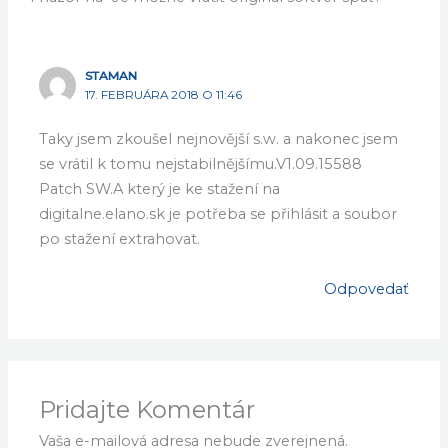
STAMAN
17. FEBRUÁRA 2018 O 11:46
Taky jsem zkoušel nejnovější s.w. a nakonec jsem
se vrátil k tomu nejstabilnějšímu.V1.09.15588
Patch SW.A který je ke stažení na
digitalne.elano.sk je potřeba se přihlásit a soubor
po stažení extrahovat.
Odpovedať
Pridajte Komentár
Vaša e-mailová adresa nebude zverejnená.