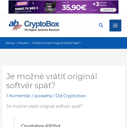
Preskočiť
na
obsah
Hľadať
Domov
Poradňa
Je Možné Vrátiť Originál Softvér Späť?
Je možné vrátiť originál
softvér späť?
1 Komentár
/
poradňa
/ Od
Cryptobox
Je možné vrátiť originál softvér späť?
Cryptobox 650hd