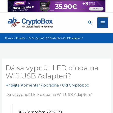
Preskočiť
na
obsah
Hľadať
Domov
Poradňa
Dá Sa Vypnúť LED Dioda Na Wifi USB Adapteri?
Dá sa vypnúť LED dioda na
Wifi USB Adapteri?
Pridajte Komentár
/
poradňa
/ Od
Cryptobox
Dá sa vypnúť LED dioda na Wifi USB Adapteri?
AB Cryptobox 600HD