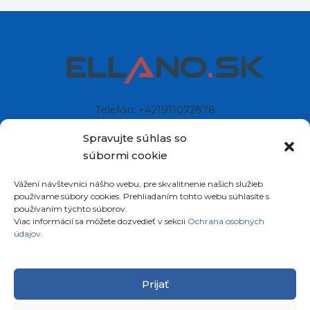
Telefón: +421911072878
Mobil: +421908072878
Spravujte súhlas so
súbormi cookie
Ellano s.r.o.
Vážení návštevníci nášho webu, pre skvalitnenie našich služieb
Sídlo: Štiavnička 211/49
používame súbory cookies. Prehliadaním tohto webu súhlasíte s
97681 Podbrezová
používaním týchto súborov.
Slovenská republika
Viac informácií sa môžete dozvedieť v sekcii
Ochrana osobných
údajov.
Prijať