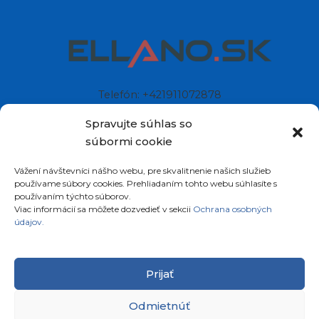
Telefón: +421911072878
Mobil: +421908072878
Spravujte súhlas so
súbormi cookie
Ellano s.r.o.
Vážení návštevníci nášho webu, pre skvalitnenie našich služieb
Sídlo: Štiavnička 211/49
používame súbory cookies. Prehliadaním tohto webu súhlasíte s
97681 Podbrezová
používaním týchto súborov.
Slovenská republika
Viac informácií sa môžete dozvedieť v sekcii
Ochrana osobných
údajov.
Prijať
Odmietnúť