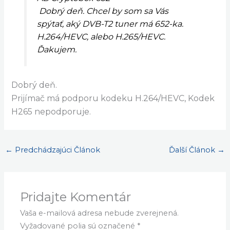
Dobrý deň. Chcel by som sa Vás
spýtať, aký DVB-T2 tuner má 652-ka.
H.264/HEVC, alebo H.265/HEVC.
.
Ďakujem
Dobrý deň.
Prijímač má podporu kodeku H.264/HEVC, Kodek
H265 nepodporuje.
←
Predchádzajúci Článok
Ďalší Článok
→
Pridajte Komentár
Vaša e-mailová adresa nebude zverejnená.
Vyžadované polia sú označené
*