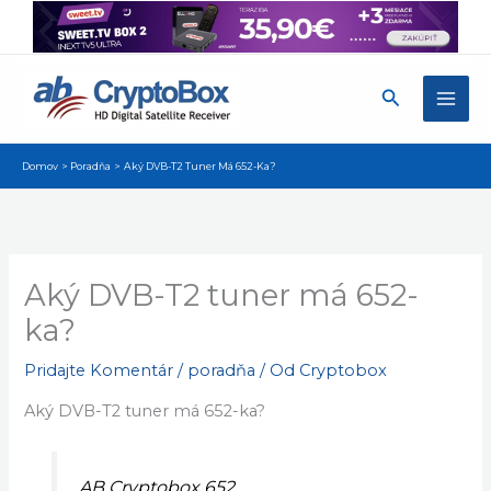
Preskočiť
na
obsah
Hľadať
Domov
Poradňa
Aký DVB-T2 Tuner Má 652-Ka?
Aký DVB-T2 tuner má 652-
ka?
Pridajte Komentár
/
poradňa
/ Od
Cryptobox
Aký DVB-T2 tuner má 652-ka?
AB Cryptobox 652