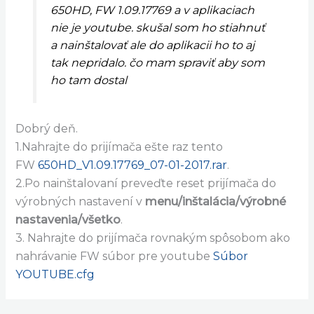
650HD, FW 1.09.17769 a v aplikaciach
nie je youtube. skušal som ho stiahnuť
a nainštalovať ale do aplikacii ho to aj
tak nepridalo. čo mam spraviť aby som
ho tam dostal
Dobrý deň.
1.Nahrajte do prijímača ešte raz tento
FW
650HD_V1.09.17769_07-01-2017.rar
.
2.Po nainštalovaní preveďte reset prijímača do
výrobných nastavení v
menu/inštalácia/výrobné
nastavenia/všetko
.
3. Nahrajte do prijímača rovnakým spôsobom ako
nahrávanie FW súbor pre youtube
Súbor
YOUTUBE.cfg