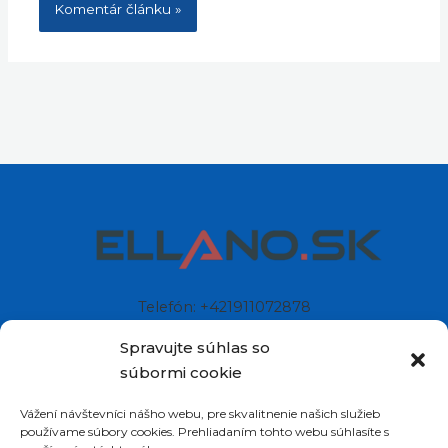
Telefón: +421911072878
Mobil: +421908072878
Spravujte súhlas so
súbormi cookie
Ellano s.r.o.
Vážení návštevníci nášho webu, pre skvalitnenie našich služieb
Sídlo: Štiavnička 211/49
používame súbory cookies. Prehliadaním tohto webu súhlasíte s
97681 Podbrezová