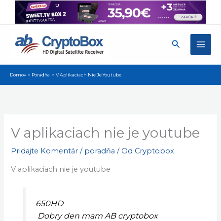
Preskočiť
na
obsah
Hľadať
Domov
Poradňa
V Aplikaciach Nie Je Youtube
V aplikaciach nie je youtube
Pridajte Komentár
/
poradňa
/ Od
Cryptobox
V aplikaciach nie je youtube
650HD
Dobry den mam AB cryptobox