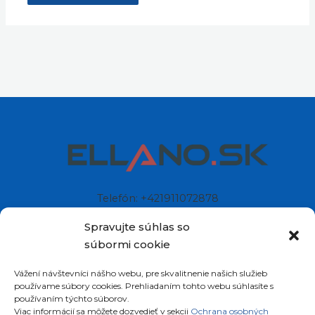
Telefón: +421911072878
Mobil: +421908072878
Spravujte súhlas so
súbormi cookie
Ellano s.r.o.
Vážení návštevníci nášho webu, pre skvalitnenie našich služieb
Sídlo: Štiavnička 211/49
používame súbory cookies. Prehliadaním tohto webu súhlasíte s
97681 Podbrezová
používaním týchto súborov.
Slovenská republika
Viac informácií sa môžete dozvedieť v sekcii
Ochrana osobných