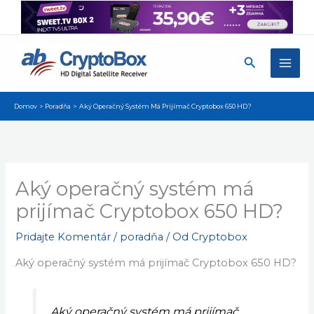
Preskočiť
na
obsah
Hľadať
Domov
Poradňa
Aký Operačný Systém Má Prijímač Cryptobox 650 HD?
Aký operačný systém má
prijímač Cryptobox 650 HD?
Pridajte Komentár
/
poradňa
/ Od
Cryptobox
Aký operačný systém má prijímač Cryptobox 650 HD?
Aký operačný systém má prijímač