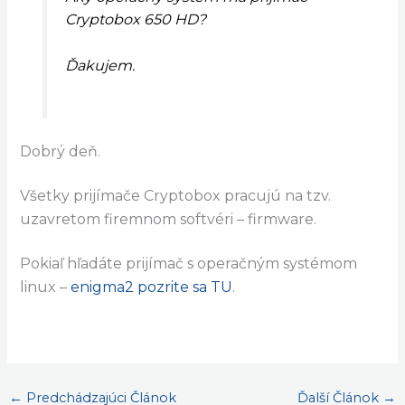
Cryptobox 650 HD?
Ďakujem.
Dobrý deň.
Všetky prijímače Cryptobox pracujú na tzv.
uzavretom firemnom softvéri – firmware.
Pokiaľ hľadáte prijímač s operačným systémom
linux –
enigma2 pozrite sa TU
.
←
Predchádzajúci Článok
Ďalší Článok
→