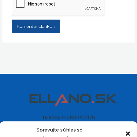
Telefón: +421911072878
Mobil: +421908072878
Spravujte súhlas so