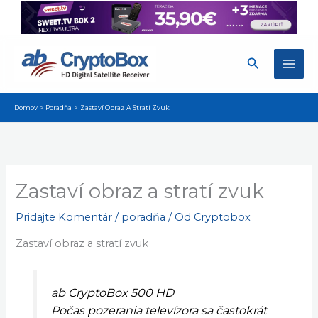
Preskočiť
na
obsah
Hľadať
Domov
Poradňa
Zastaví Obraz A Stratí Zvuk
Zastaví obraz a stratí zvuk
Pridajte Komentár
/
poradňa
/ Od
Cryptobox
Zastaví obraz a stratí zvuk
ab CryptoBox 500 HD
Počas pozerania televízora sa častokrát