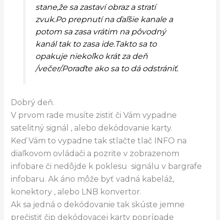
stane,že sa zastaví obraz a stratí
zvuk.Po prepnutí na ďaľšie kanale a
potom sa zasa vrátim na pôvodný
kanál tak to zasa ide.Takto sa to
opakuje niekoľko krát za deň
/večer/.Poraďte ako sa to dá odstrániť.
Dobrý deň.
V prvom rade musíte zistiť či Vám vypadne
satelitný signál , alebo dekódovanie karty.
Keď Vám to vypadne tak stlačte tlač INFO na
diaľkovom ovládači a pozrite v zobrazenom
infobare či nedôjde k poklesu signálu v bargrafe
infobaru. Ak áno môže byť vadná kabeláž,
konektory , alebo LNB konvertor.
Ak sa jedná o dekódovanie tak skúste jemne
prečistiť čip dekódovacej karty poprípade