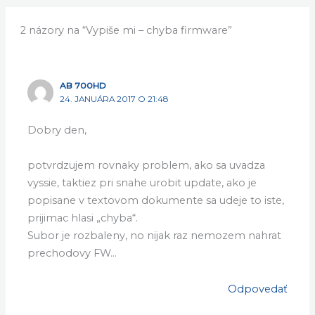
2 názory na “Vypiše mi – chyba firmware”
AB 700HD
24. JANUÁRA 2017 O 21:48
Dobry den,
potvrdzujem rovnaky problem, ako sa uvadza
vyssie, taktiez pri snahe urobit update, ako je
popisane v textovom dokumente sa udeje to iste,
prijimac hlasi „chyba“.
Subor je rozbaleny, no nijak raz nemozem nahrat
prechodovy FW…
Odpovedať