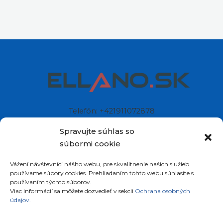
Telefón: +421911072878
Mobil: +421908072878
Spravujte súhlas so
súbormi cookie
Ellano s.r.o.
Vážení návštevníci nášho webu, pre skvalitnenie našich služieb
Sídlo: Štiavnička 211/49
používame súbory cookies. Prehliadaním tohto webu súhlasíte s
97681 Podbrezová
používaním týchto súborov.
Slovenská republika
Viac informácií sa môžete dozvedieť v sekcii
Ochrana osobných
údajov.