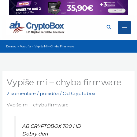
Preskočiť
na
obsah
Hľadať
Domov
Poradňa
Vypiše Mi – Chyba Firmware
Vypiše mi – chyba firmware
2 komentáre
/
poradňa
/ Od
Cryptobox
Vypiše mi – chyba firmware
AB CRYPTOBOX 700 HD
Dobry den