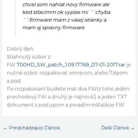
chcel som nahrat novy firmware ale
ked stlacimm ok vypise mi ´´chyba
´´.firmware mam z vasej stranky a
mam aj spravny firmware
Dobrý deň.
Stiahnutý súbor z
FW
700HD_SW_patch_1.09.17769_07-01-2017.rar
je
nutné súbor rozpakovať winrarom, alebo 7zipom
a pod.
Po rozpakovaní budete mať dva FW(z toho jeden
prechodový FW a druhý je najnovší) a jeden TXT
dokument s postupom a poradím inštalácie FW.
←
Predchádzajúci Článok
Ďalší Článok
→