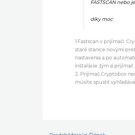
FASTSCAN nebo jes
díky moc
1.Fastscan v prijímači 
staré stanice novými pre
nastavenia a po automat
inštalácie ,tým si prijím
2. Prijímač Cryptobox n
musíte spustiť vyhľadá