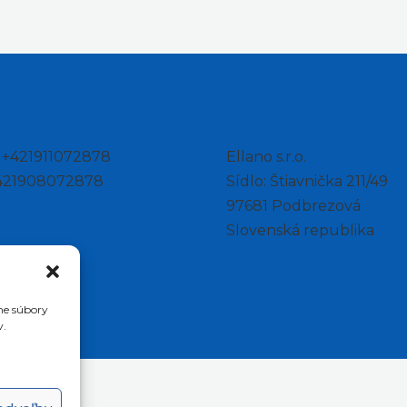
: +421911072878
Ellano s.r.o.
+421908072878
Sídlo: Štiavnička 211/49
97681 Podbrezová
Slovenská republika
me súbory
v.