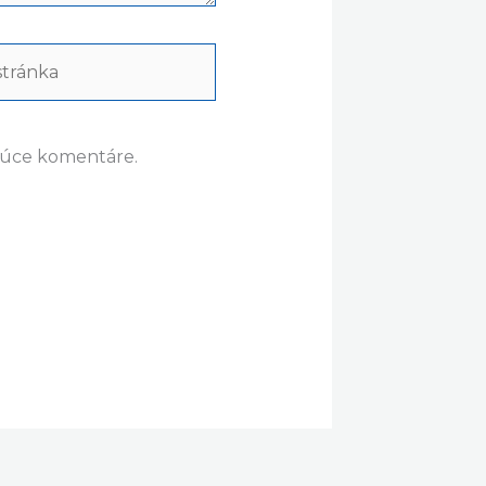
ránka
dúce komentáre.