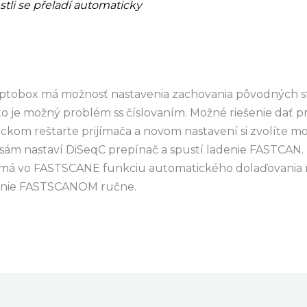
tli se přeladí automaticky
Cryptobox má možnosť nastavenia zachovania pôvodných s
to je možný problém ss číslovaním. Možné riešenie dať p
ickom reštarte prijímača a novom nastavení si zvolíte 
ač sám nastaví DiSeqC prepínač a spustí ladenie FASTCAN.
emá vo FASTSCANE funkciu automatického dolaďovania n
vanie FASTSCANOM ručne.