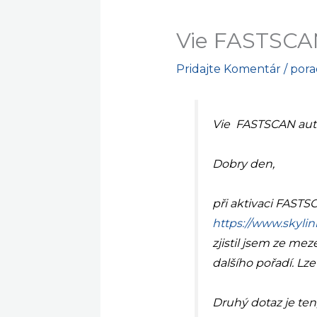
Vie FASTSCAN
Pridajte Komentár
/
por
Vie FASTSCAN aut
Dobry den,
při aktivaci FASTS
https://www.skylin
zjistil jsem ze me
dalšího pořadí. Lz
Druhý dotaz je te