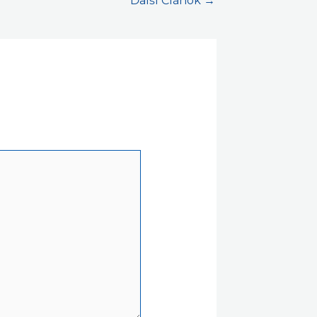
Ďalší Článok
→