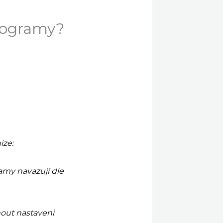
rogramy?
ize:
amy navazují dle
nout nastaveni