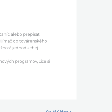
taníc alebo prepísať
rijímač do továrenského
možnosť jednoduchej
ových programov, čiže si