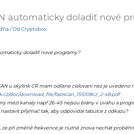
 automaticky doladiť nové p
adňa
/ Od
Cryptobox
omaticky doladiť nové programy?
CAN u skylink CR mam odlisne cislovani nez je uvedeno n
k.cz/doc/download_file/fastscan_151008cz_2-48.pdf
zery mezi kanaly např 26-45 nejsou brány v úvahu a progr
e nastavit přijímač tak, aby odpovídal tabulce z odkazu?
n, ze při změně frekvence je nutné znova nechat proběh