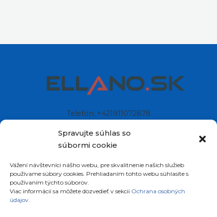
Telefón: +421911072878
Mobil: +421908072878
Spravujte súhlas so
súbormi cookie
Ellano s.r.o.
Vážení návštevníci nášho webu, pre skvalitnenie našich služieb
Sídlo: Štiavnička 211/49
používame súbory cookies. Prehliadaním tohto webu súhlasíte s
97681 Podbrezová
používaním týchto súborov.
Slovenská republika
Viac informácií sa môžete dozvedieť v sekcii
Ochrana osobných
údajov.