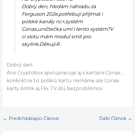
Dobrý den, hledám náhradu za
Ferguson 202e,potřebuji přijímat i
polské kanály nc+,systém
Conax,uničtečka umí i tento systém?V
ci slotu mám modul smit pro
skylink.Děkuji.R.
Dobrý deň.
Áno Cryptobox spolupracuje aj s kartami Conax ,
konkrétne tú poľskú kartu nemáme ale Conax
karty Amtik aj Flix TV idú bezproblémov.
←
Predchádzajúci Článok
Ďalší Článok
→