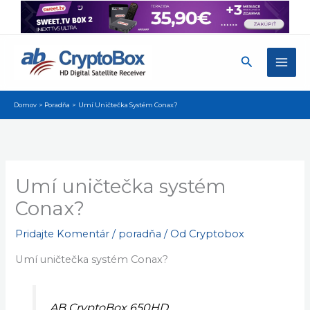
Preskočiť
na
obsah
Hľadať
Domov
Poradňa
Umí Uničtečka Systém Conax?
Umí uničtečka systém
Conax?
Pridajte Komentár
/
poradňa
/ Od
Cryptobox
Umí uničtečka systém Conax?
AB CryptoBox 650HD