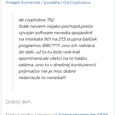
Pridajte Komentár
/
poradňa
/ Od
Cryptobox
ab cryptobox 752
Stále neviem nejako pochopit,prečo
vývojári software nevedia spojazdnit
na Intelsate 901 na 27,5 stupna balíček
programov BBC????…ono ich nahráva
do rádií…už to tu bolo vela krát
spomínané,ale všetci na to hádzu
saláma…ono to v dnešnej konkurencií
príjimačov nie je moc dobré
riešenie,že to neriešia!!!
Dobrý deň.
Dotaz treba smerovať
kompetentným SEM.