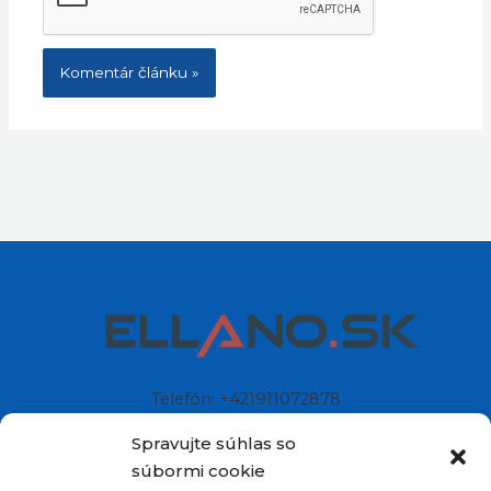
Telefón: +421911072878
Mobil: +421908072878
Spravujte súhlas so
súbormi cookie