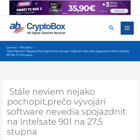
Preskočiť
na
obsah
Hľadať
Domov
Poradňa
Stále Neviem Nejako Pochopit,prečo Vývojári Software Nevedia Spojazdnit Na Intelsate
901 Na 27,5 Stupna
Stále neviem nejako
pochopit,prečo vývojári
software nevedia spojazdnit
na Intelsate 901 na 27,5
stupna