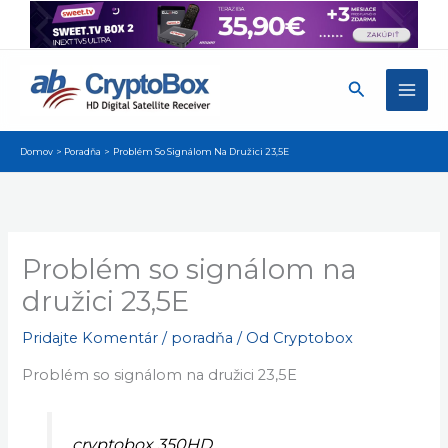
Preskočiť
na
obsah
Hľadať
Domov
Poradňa
Problém So Signálom Na Družici 23,5E
Problém so signálom na
družici 23,5E
Pridajte Komentár
/
poradňa
/ Od
Cryptobox
Problém so signálom na družici 23,5E
cryptobox 350HD