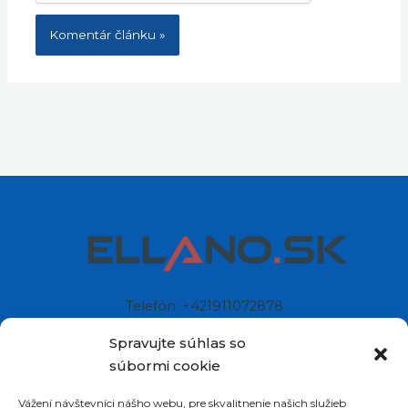
Telefón: +421911072878
Mobil: +421908072878
Spravujte súhlas so
súbormi cookie
Ellano s.r.o.
Vážení návštevníci nášho webu, pre skvalitnenie našich služieb
Sídlo: Štiavnička 211/49