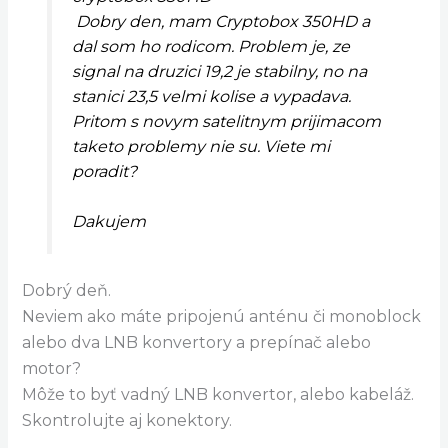
Dobry den, mam Cryptobox 350HD a
dal som ho rodicom. Problem je, ze
signal na druzici 19,2 je stabilny, no na
stanici 23,5 velmi kolise a vypadava.
Pritom s novym satelitnym prijimacom
taketo problemy nie su. Viete mi
poradit?
Dakujem
Dobrý deň.
Neviem ako máte pripojenú anténu či monoblock
alebo dva LNB konvertory a prepínač alebo
motor?
Môže to byť vadný LNB konvertor, alebo kabeláž.
Skontrolujte aj konektory.