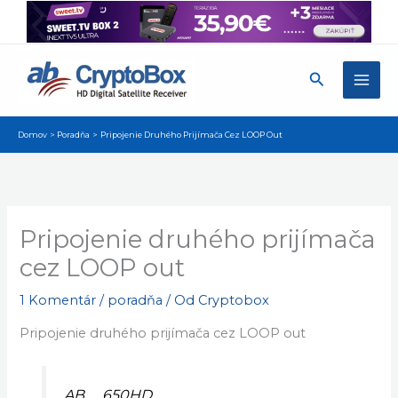
Preskočiť
×
Získajte najnovšie aktualizácie, návody a tipy pre
na
váš prijímač. Majte prehľad o dôležitých novinkách.
obsah
Nie, ďakujem
Povoliť
Powered by SendPulse
Hľadať
Domov
Poradňa
Pripojenie Druhého Prijímača Cez LOOP Out
Pripojenie druhého prijímača
cez LOOP out