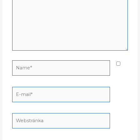
Vyžadované polia sú označené
*
Napíšte
sem...
Name*
E-
mail*