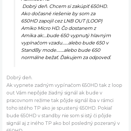
1 Komentár
/
poradňa
/ Od
Cryptobox
Pripojenie druhého prijímača cez LOOP out
AB……650HD
Dobrý deň. Chcem si zakúpiť 650HD.
Ako dočasné riešenie by som za
650HD zapojil cez LNB OUT (LOOP)
Amiko Micro HD. Čo dostanem z
Amika ak:…bude 650 vypnutý hlavným
vypínačom vzadu……alebo bude 650 v
StandBy mode……..alebo bude 650
normálne bežať. Ďakujem za odpoveď.
Dobrý deň.
Ak vypnete zadným vypínačom 650HD tak z loop
out Vám nepôjde žiadný signál ak bude v