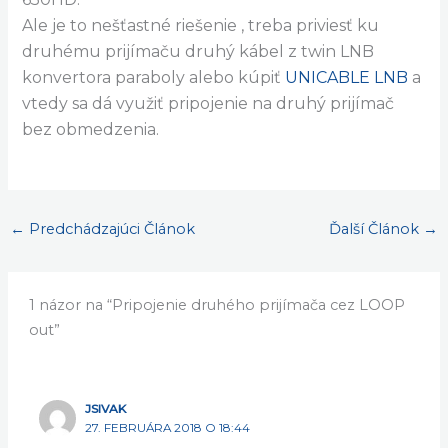
pracovnom režime tak pôjde signál iba v rámci
toho istého TP ako je spustený 650HD. Pokiaľ
bude 650HD v standby nie som si istý či pôjde
siignál aj z iného TP ako bol posledný pozeraný v
650HD.
Ale je to nešťastné riešenie , treba priviesť ku
druhému prijímaču druhý kábel z twin LNB
konvertora paraboly alebo kúpiť
UNICABLE LNB
a
vtedy sa dá využiť pripojenie na druhý prijímač
bez obmedzenia.
←
Predchádzajúci Článok
Ďalší Článok
→
1 názor na “Pripojenie druhého prijímača cez LOOP
out”