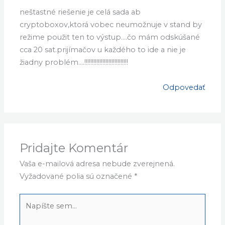
JSIVAK
27. FEBRUÁRA 2018 O 18:44
neštastné riešenie je celá sada ab
cryptoboxov,ktorá vobec neumožnuje v stand by
režime použit ten to výstup….čo mám odskúšané
cca 20 sat.prijímačov u každého to ide a nie je
žiadny problém….!!!!!!!!!!!!!!!!!!!!!!!!!!!!!
Odpovedať
Pridajte Komentár
Vaša e-mailová adresa nebude zverejnená.