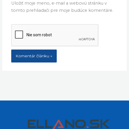
Webstránka
Uložiť moje meno, e-mail a webovú stránku v
tomto prehliadači pre moje budúce komentáre.