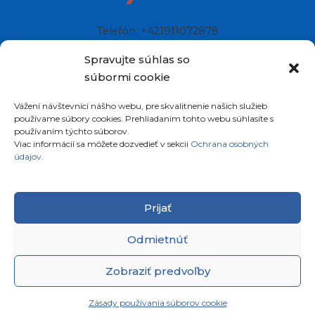
Spravujte súhlas so
súbormi cookie
Vážení návštevníci nášho webu, pre skvalitnenie našich služieb
Telefón: +421911072878
používame súbory cookies. Prehliadaním tohto webu súhlasíte s
Mobil: +421908072878
používaním týchto súborov.
Viac informácií sa môžete dozvedieť v sekcii
Ochrana osobných
údajov.
Ellano s.r.o.
Sídlo: Štiavnička 211/49
Prijať
97681 Podbrezová
Slovenská republika
Odmietnúť
Zobraziť predvoľby
Zásady používania súborov cookie