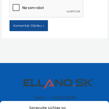
Telefón: +421911072878
Mobil: +421908072878
Spravujte súhlas so