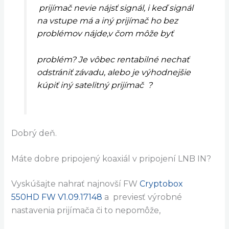
prijímač nevie nájsť signál, i keď signál
na vstupe má a iný prijímač ho bez
problémov nájde,v čom môže byť
problém? Je vôbec rentabilné nechať
odstrániť závadu, alebo je výhodnejšie
kúpiť iný satelitný prijímač ?
Dobrý deň.
Máte dobre pripojený koaxiál v pripojení LNB IN?
Vyskúšajte nahrať najnovší FW
Cryptobox
550HD
FW V1.09.17148
a previesť výrobné
nastavenia prijímača či to nepomôže,