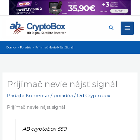
Preskočiť
na
obsah
Hľadať
Domov
Poradňa
Prijímač Nevie Nájsť Signál
Prijímač nevie nájsť signál
Pridajte Komentár
/
poradňa
/ Od
Cryptobox
Prijímač nevie nájsť signál
AB cryptobox 550