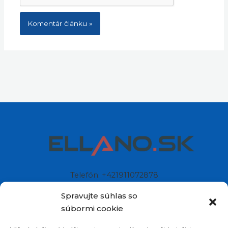
Telefón: +421911072878
Mobil: +421908072878
Spravujte súhlas so
súbormi cookie
Ellano s.r.o.