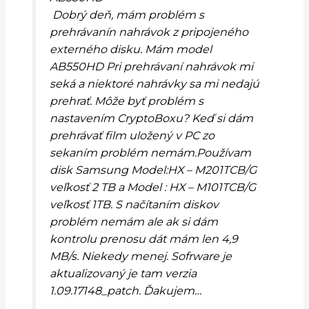
Dobrý deň, mám problém s
prehrávanín nahrávok z pripojeného
externého disku. Mám model
AB550HD Pri prehrávaní nahrávok mi
seká a niektoré nahrávky sa mi nedajú
prehrať. Môže byť problém s
nastavením CryptoBoxu? Keď si dám
prehrávať film uložený v PC zo
sekaním problém nemám.Používam
disk Samsung Model:HX – M201TCB/G
veľkosť 2 TB a Model : HX – M101TCB/G
veľkosť 1TB. S načítaním diskov
problém nemám ale ak si dám
kontrolu prenosu dát mám len 4,9
MB/s. Niekedy menej. Sofrware je
aktualizovaný je tam verzia
1.09.17148_patch. Ďakujem…