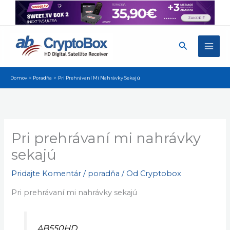
Preskočiť
na
obsah
Hľadať
Domov
Poradňa
Pri Prehrávaní Mi Nahrávky Sekajú
Pri prehrávaní mi nahrávky
sekajú
Pridajte Komentár
/
poradňa
/ Od
Cryptobox
Pri prehrávaní mi nahrávky sekajú
AB550HD