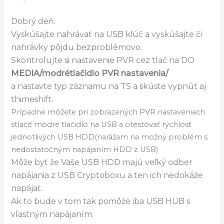
Dobrý deň.
Vyskúšajte nahrávať na USB kľúč a vyskúšajte či
nahrávky pôjdu bezproblémovo.
Skontrolujte si nastavenie PVR cez tlač na DO
MEDIA/modrétlačidlo PVR nastavenia/
a nastavte typ záznamu na TS a skúste vypnúť aj
thimeshift.
Prípadne môžete pri zobrazených PVR nastaveniach
stlačiť modré tlačidlo na USB a otestovať rýchlosť
jednotlivých USB HDD(narážam na možný problém s
nedostatočným napájaním HDD z USB)
Môže byť že Vaše USB HDD majú veľký odber
napájania z USB Cryptoboxu a ten ich nedokáže
napájať.
Ak to bude v tom tak pomôže iba USB HUB s
vlastným napájaním.