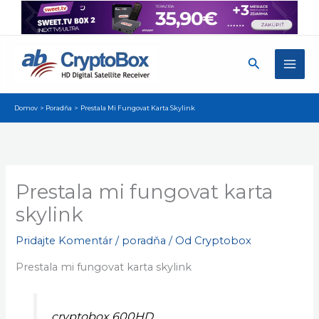
Preskočiť
na
obsah
Hľadať
Domov
Poradňa
Prestala Mi Fungovat Karta Skylink
Prestala mi fungovat karta
skylink
Pridajte Komentár
/
poradňa
/ Od
Cryptobox
Prestala mi fungovat karta skylink
cryptobox 600HD