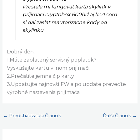
Prestala mi fungovat karta skylink v
prijimaci cryptobox 600hd aj ked som
si dal zaslat reautorizacne kody od
skylinku
Dobrý deň.
1.Máte zaplatený servisný poplatok?
Vyskúšajte kartu v inom prijímači.
2.Prečistite jemne čip karty
3.Updatujte najnovší FW a po update preveďte
výrobné nastavenia prijímača.
←
Predchádzajúci Článok
Ďalší Článok
→