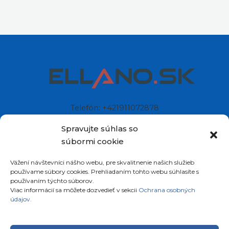
Telefón: +421911072878
Mobil: +421908072878
Spravujte súhlas so
súbormi cookie
Ellano s.r.o.
Vážení návštevníci nášho webu, pre skvalitnenie našich služieb
Sídlo: Štiavnička 211/49
používame súbory cookies. Prehliadaním tohto webu súhlasíte s
97681 Podbrezová
používaním týchto súborov.
Slovenská republika
Viac informácií sa môžete dozvedieť v sekcii
Ochrana osobných
údajov.