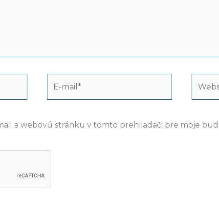
E-
Webst
mail*
mail a webovú stránku v tomto prehliadači pre moje bu