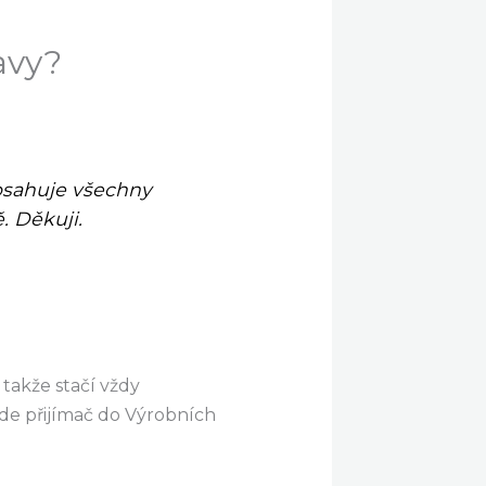
avy?
sahuje všechny
ě
.
Děkuji
.
,
takže
stačí
vždy
de
přijímač
do
Výrobních