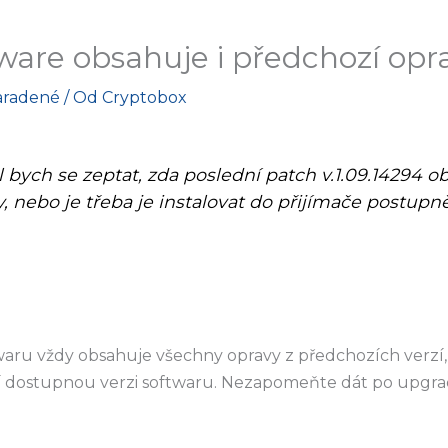
ware obsahuje i předchozí opr
aradené
/ Od
Cryptobox
l
bych
se
zeptat
,
zda
poslední
patch
v.1.09.14294
ob
y
,
nebo je třeba je
instalovat
do přijímače
postupn
waru
vždy
obsahuje všechny
opravy
z
předchozích verzí
í
dostupnou
verzi
softwaru
.
Nezapomeňte
dát
po
upgra