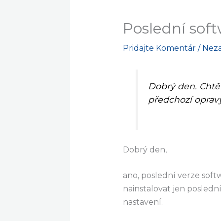
Poslední soft
Pridajte Komentár
/
Nez
Dobrý
den
.
Chtě
předchozí
oprav
Dobrý
den
,
ano
,
poslední verze
soft
nainstalovat
jen
posledn