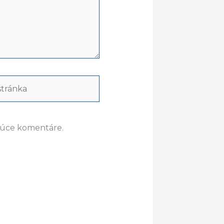
ránka
dúce komentáre.