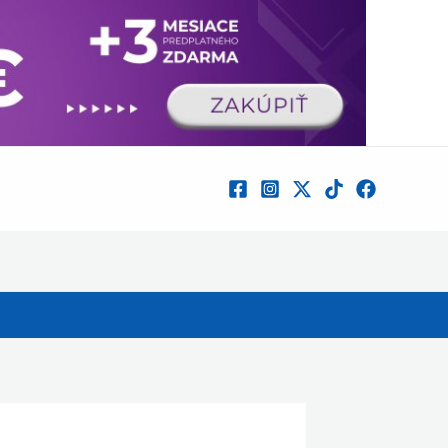
×
 novinkách.
Nie, ďakujem
Povoliť
Powered by SendPulse