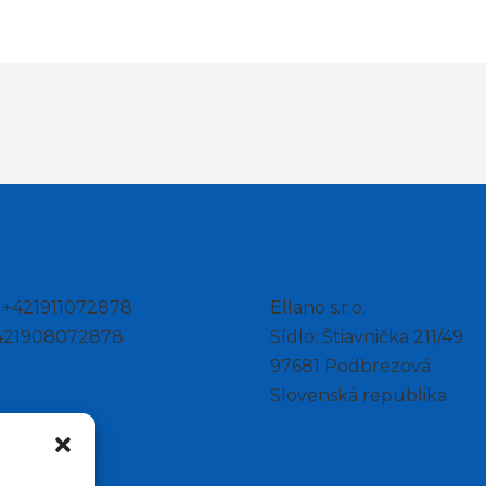
: +421911072878
Ellano s.r.o.
+421908072878
Sídlo: Štiavnička 211/49
97681 Podbrezová
Slovenská republika