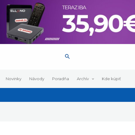
, návody a tipy pre váš prijímač. Majte prehľad o dôležitých
Hľadať
Novinky
Návody
Poradňa
Archív
Kde kúpiť