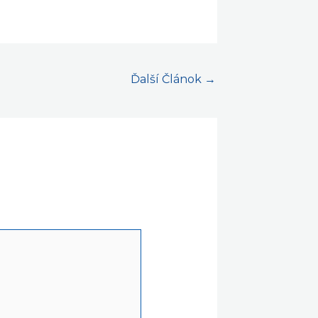
Ďalší Článok
→