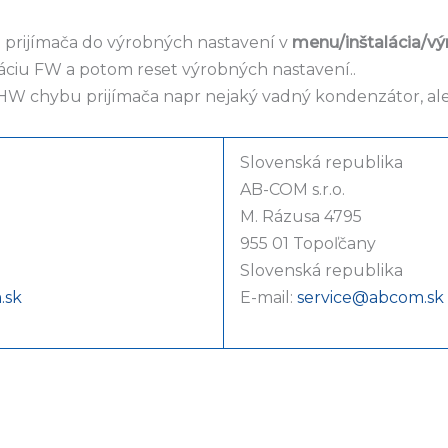
t prijímača do výrobných nastavení v
menu/inštalácia/vý
áciu FW a potom reset výrobných nastavení..
o HW chybu prijímača napr nejaký vadný kondenzátor, al
Slovenská republika
AB-COM s.r.o.
M. Rázusa 4795
955 01 Topoľčany
Slovenská republika
.sk
E-mail:
service@abcom.sk