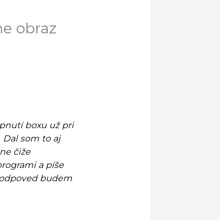
ne obraz
nutí boxu už pri
 Dal som to aj
ne čiže
programi a píše
du odpoved budem