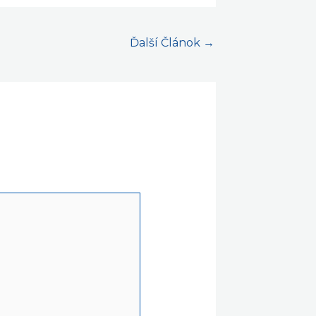
Ďalší Článok
→