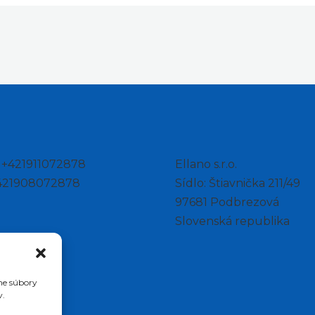
: +421911072878
Ellano s.r.o.
+421908072878
Sídlo: Štiavnička 211/49
97681 Podbrezová
Slovenská republika
me súbory
v.