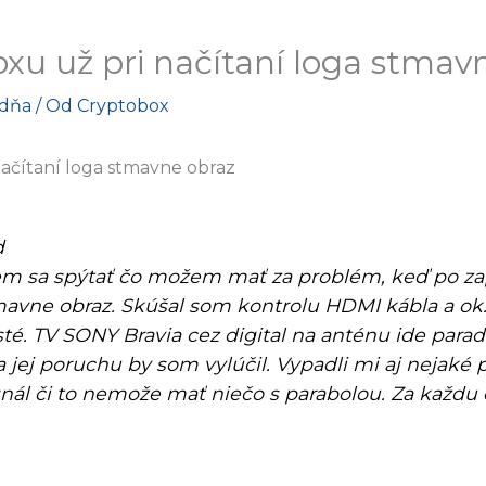
xu už pri načítaní loga stmav
adňa
/ Od
Cryptobox
načítaní loga stmavne obraz
d
m sa spýtať čo možem mať za problém, keď po zap
mavne obraz. Skúšal som kontrolu HDMI kábla a ok.
sté. TV SONY Bravia cez digital na anténu ide parad
a jej poruchu by som vylúčil. Vypadli mi aj nejaké 
ignál či to nemože mať niečo s parabolou. Za kaž