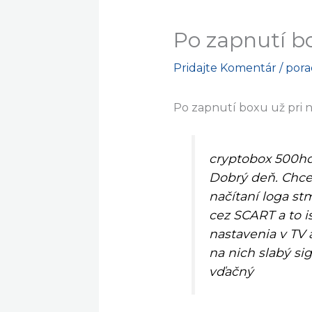
Po zapnutí bo
Pridajte Komentár
/
por
Po zapnutí boxu už pri 
cryptobox 500h
Dobrý deň. Chce
načítaní loga st
cez SCART a to i
nastavenia v TV 
na nich slabý s
vďačný