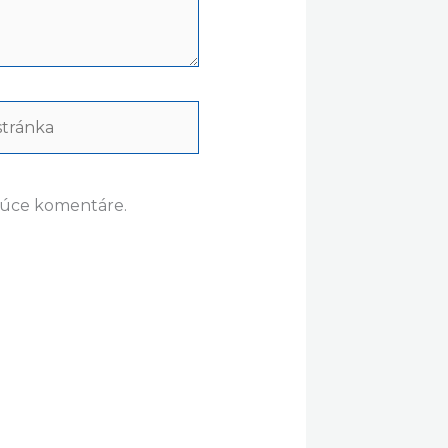
ránka
dúce komentáre.