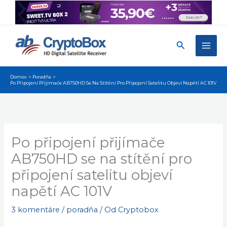
Preskočiť
na
obsah
Hľadať
Domov
Poradňa
Po Připojení Přijímače AB750HD Se Na Stítění Pro Připojení Satelitu Objeví Napětí AC 101V
Po připojení přijímače
AB750HD se na stítění pro
připojení satelitu objeví
napětí AC 101V
3 komentáre
/
poradňa
/ Od
Cryptobox