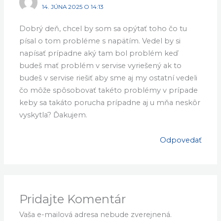
14. JÚNA 2025 O 14:13
Dobrý deň, chcel by som sa opýtať toho čo tu
písal o tom probléme s napätím. Vedel by si
napísať prípadne aký tam bol problém keď
budeš mať problém v servise vyriešený ak to
budeš v servise riešiť aby sme aj my ostatní vedeli
čo môže spôsobovať takéto problémy v prípade
keby sa takáto porucha prípadne aj u mňa neskôr
vyskytla? Ďakujem.
Odpovedať
Pridajte Komentár
Vaša e-mailová adresa nebude zverejnená.