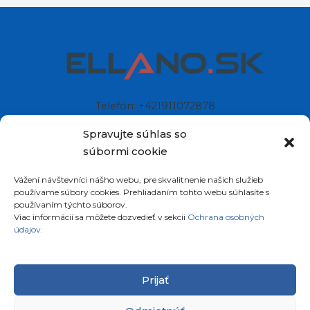
Telefón: +421911072878
Mobil: +421908072878
Spravujte súhlas so
súbormi cookie
Ellano s.r.o.
Vážení návštevníci nášho webu, pre skvalitnenie našich služieb
Sídlo: Štiavnička 211/49
používame súbory cookies. Prehliadaním tohto webu súhlasíte s
97681 Podbrezová
používaním týchto súborov.
Slovenská republika
Viac informácií sa môžete dozvedieť v sekcii
Ochrana osobných
údajov.
Prijať