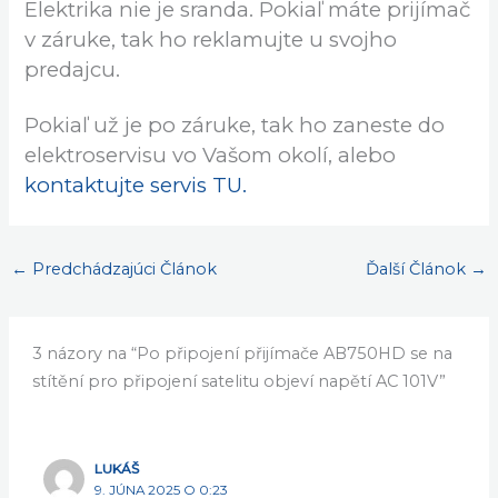
Elektrika nie je sranda. Pokiaľ máte prijímač
v záruke, tak ho reklamujte u svojho
predajcu.
Pokiaľ už je po záruke, tak ho zaneste do
elektroservisu vo Vašom okolí, alebo
kontaktujte servis TU.
←
Predchádzajúci Článok
Ďalší Článok
→
3 názory na “Po připojení přijímače AB750HD se na
stítění pro připojení satelitu objeví napětí AC 101V”
LUKÁŠ
9. JÚNA 2025 O 0:23