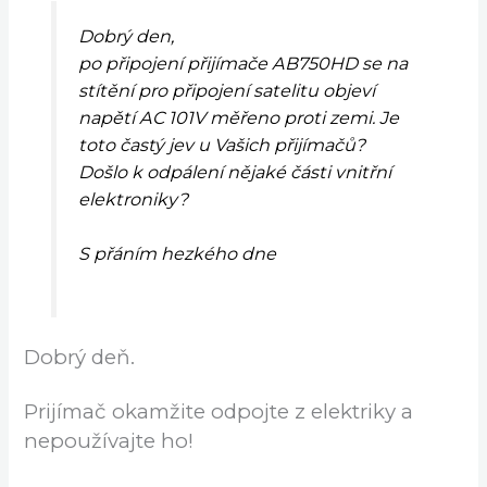
Dobrý den,
po připojení přijímače AB750HD se na
stítění pro připojení satelitu objeví
napětí AC 101V měřeno proti zemi. Je
toto častý jev u Vašich přijímačů?
Došlo k odpálení nějaké části vnitřní
elektroniky?
S přáním hezkého dne
Dobrý deň.
Prijímač okamžite odpojte z elektriky a
nepoužívajte ho!