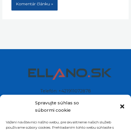
Telefón: +421911072878
Mobil: +421908072878
Spravujte súhlas so
súbormi cookie
Ellano s.r.o.
Vážení návštevníci nášho webu, pre skvalitnenie našich služieb
Sídlo: Štiavnička 211/49
používame súbory cookies. Prehliadaním tohto webu súhlasíte s
97681 Podbrezová