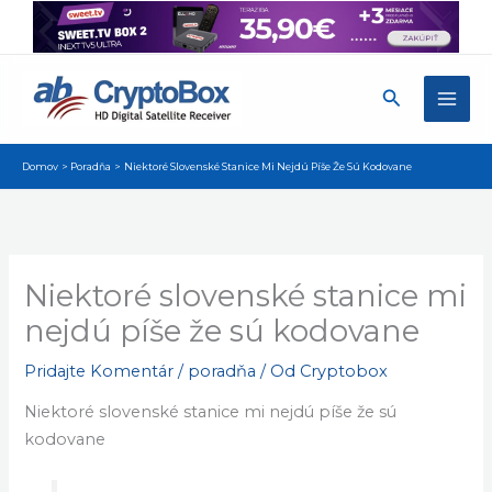
Preskočiť
na
obsah
Hľadať
Domov
Poradňa
Niektoré Slovenské Stanice Mi Nejdú Píše Že Sú Kodovane
Niektoré slovenské stanice mi
nejdú píše že sú kodovane
Pridajte Komentár
/
poradňa
/ Od
Cryptobox
Niektoré slovenské stanice mi nejdú píše že sú
kodovane