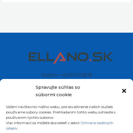
Telefón: +421911072878
Mobil: +421908072878
Spravujte súhlas so
súbormi cookie
Ellano s.r.o.
Vážení návštevníci nášho webu, pre skvalitnenie našich služieb
Sídlo: Štiavnička 211/49
používame súbory cookies. Prehliadaním tohto webu súhlasíte s
97681 Podbrezová
používaním týchto súborov.
Slovenská republika
Viac informácií sa môžete dozvedieť v sekcii
Ochrana osobných
údajov.