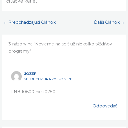
čítačke kariet.
←
Predchádzajúci Článok
Ďalší Článok
→
3 názory na “Nevieme naladiť už niekoľko týždňov
programy”
JOZEF
28. DECEMBRA 2016 O 21:38
LNB 10600 nie 10750
Odpovedať