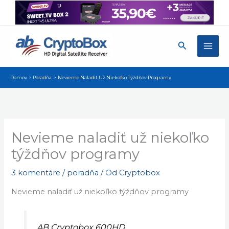
Preskočiť
na
obsah
Hľadať
Domov
Poradňa
Nevieme Naladiť Už Niekoľko Týždňov Programy
Nevieme naladiť už niekoľko
týždňov programy
3 komentáre
/
poradňa
/ Od
Cryptobox
Nevieme naladiť už niekoľko týždňov programy
AB Cryptobox 600HD