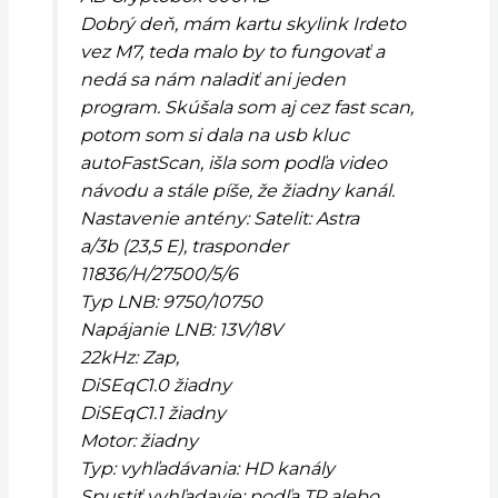
Dobrý deň, mám kartu skylink Irdeto
vez M7, teda malo by to fungovať a
nedá sa nám naladiť ani jeden
program. Skúšala som aj cez fast scan,
potom som si dala na usb kluc
autoFastScan, išla som podľa video
návodu a stále píše, že žiadny kanál.
Nastavenie antény: Satelit: Astra
a/3b (23,5 E), trasponder
11836/H/27500/5/6
Typ LNB: 9750/10750
Napájanie LNB: 13V/18V
22kHz: Zap,
DiSEqC1.0 žiadny
DiSEqC1.1 žiadny
Motor: žiadny
Typ: vyhľadávania: HD kanály
Spustiť vyhľadavie: podľa TP alebo