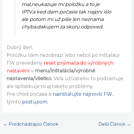
mal,neukazuje mi položku a to je
IPTV.a ked dam počasie tak najprv iślo
ale potom mi už piše len neznama
chyba.dakujem za skoru odpoved.
Dobrý deň.
Položku Vám nezobrazí lebo nebol po inštalácii
FW prevedený
reset prijímača do výrobných
nastavení
v
menu/inštalácia/výrobné
nastavenia/všetko
. Veľa úžívateľov to podceňuje
ale spôsobuje to aj takéto problémy.
Pre chod počasia si
nainštalujte najnovší FW
,
týmto
postupom.
←
Predchádzajúci Článok
Ďalší Článok
→