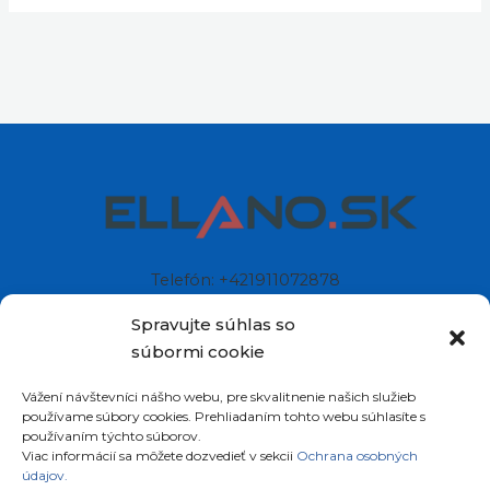
Telefón: +421911072878
Mobil: +421908072878
Spravujte súhlas so
súbormi cookie
Ellano s.r.o.
Vážení návštevníci nášho webu, pre skvalitnenie našich služieb
Sídlo: Štiavnička 211/49
používame súbory cookies. Prehliadaním tohto webu súhlasíte s
97681 Podbrezová
používaním týchto súborov.
Slovenská republika
Viac informácií sa môžete dozvedieť v sekcii
Ochrana osobných
údajov.