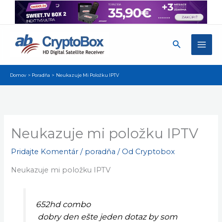
Preskočiť
na
obsah
Hľadať
Domov
Poradňa
Neukazuje Mi Položku IPTV
Neukazuje mi položku IPTV
Pridajte Komentár
/
poradňa
/ Od
Cryptobox
Neukazuje mi položku IPTV
652hd combo
dobry den ešte jeden dotaz by som