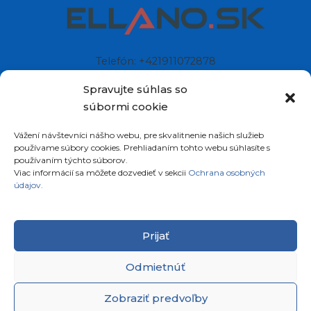
Telefón: +421911072878
Mobil: +421908072878
Spravujte súhlas so
súbormi cookie
Ellano s.r.o.
Vážení návštevníci nášho webu, pre skvalitnenie našich služieb
Sídlo: Štiavnička 211/49
používame súbory cookies. Prehliadaním tohto webu súhlasíte s
97681 Podbrezová
používaním týchto súborov.
Slovenská republika
Viac informácií sa môžete dozvedieť v sekcii
Ochrana osobných
údajov.
Prijať
Odmietnúť
Copyright © 2026
satelity.ellano.sk
All rights
Zobraziť predvoľby
reserved.