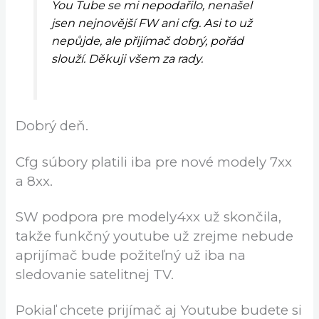
You Tube se mi nepodařilo, nenašel
jsen nejnovější FW ani cfg. Asi to už
nepůjde, ale přijímač dobrý, pořád
slouží. Děkuji všem za rady.
Dobrý deň.
Cfg súbory platili iba pre nové modely 7xx
a 8xx.
SW podpora pre modely4xx už skončila,
takže funkčný youtube už zrejme nebude
aprijímač bude požiteľný už iba na
sledovanie satelitnej TV.
Pokiaľ chcete prijímač aj Youtube budete si