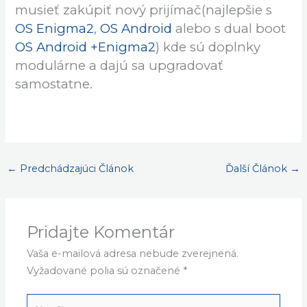
musieť zakúpiť nový prijímač(najlepšie s
OS Enigma2
,
OS Android
alebo s dual boot
OS Android +Enigma2
) kde sú doplnky
modulárne a dajú sa upgradovať
samostatne.
←
Predchádzajúci Článok
Ďalší Článok
→
Pridajte Komentár
Vaša e-mailová adresa nebude zverejnená.
Vyžadované polia sú označené
*
Napíšte