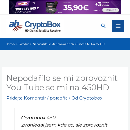
Preskočiť
na
obsah
Hľadať
Domov
Poradňa
Nepodařilo Se Mi Zprovoznit You Tube Se Mi Na 450HD
Nepodařilo se mi zprovoznit
You Tube se mi na 450HD
Pridajte Komentár
/
poradňa
/ Od
Cryptobox
Cryptobox 450
.prohledal jsem kde co, ale zprovoznit