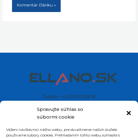
Telefón: +421911072878
Mobil: +421908072878
Spravujte súhlas so
súbormi cookie
Ellano s.r.o.
Vážení návštevníci nášho webu, pre skvalitnenie našich služieb
Sídlo: Štiavnička 211/49
používame súbory cookies. Prehliadaním tohto webu súhlasíte s