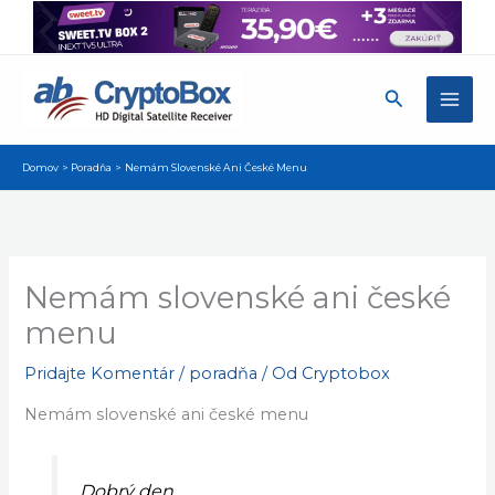
Preskočiť
na
obsah
Hľadať
Domov
Poradňa
Nemám Slovenské Ani České Menu
Nemám slovenské ani české
menu
Pridajte Komentár
/
poradňa
/ Od
Cryptobox
Nemám slovenské ani české menu
Dobrý den