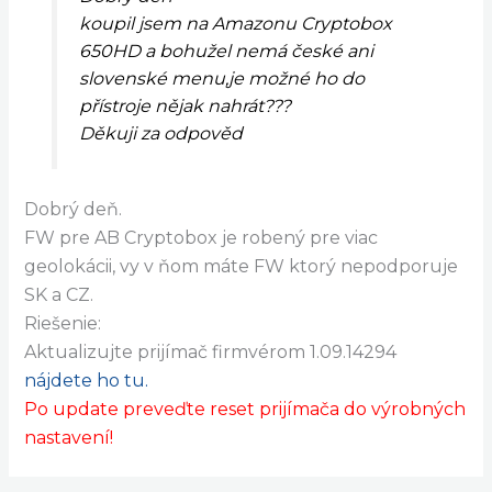
koupil jsem na Amazonu Cryptobox
650HD a bohužel nemá české ani
slovenské menu,je možné ho do
přístroje nějak nahrát???
Děkuji za odpověd
Dobrý deň.
FW pre AB Cryptobox je robený pre viac
geolokácii, vy v ňom máte FW ktorý nepodporuje
SK a CZ.
Riešenie:
Aktualizujte prijímač firmvérom 1.09.14294
nájdete ho tu.
Po update preveďte reset prijímača do výrobných
nastavení!