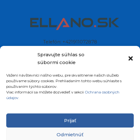
Telefón: +421911072878
Mobil: +421908072878
Spravujte súhlas so
súbormi cookie
Ellano s.r.o.
Vážení návštevníci nášho webu, pre skvalitnenie našich služieb
Sídlo: Štiavnička 211/49
používame súbory cookies. Prehliadaním tohto webu súhlasíte s
97681 Podbrezová
používaním týchto súborov.
Slovenská republika
Viac informácií sa môžete dozvedieť v sekcii
Ochrana osobných
údajov.
Prijať
Odmietnúť