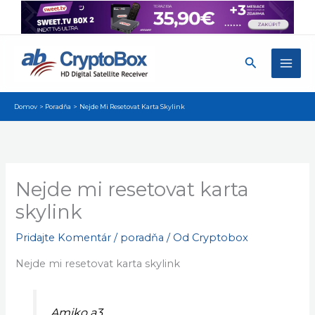
Preskočiť
na
obsah
Hľadať
Domov
Poradňa
Nejde Mi Resetovat Karta Skylink
Nejde mi resetovat karta
skylink
Pridajte Komentár
/
poradňa
/ Od
Cryptobox
Nejde mi resetovat karta skylink
Amiko a3