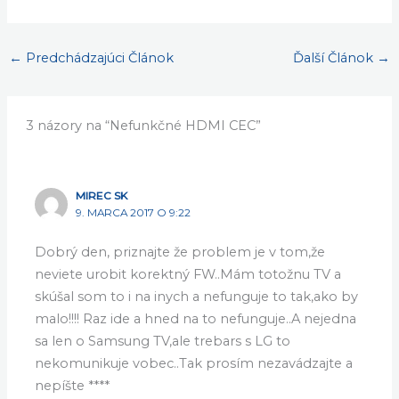
←
Predchádzajúci Článok
Ďalší Článok
→
3 názory na “Nefunkčné HDMI CEC”
MIREC SK
9. MARCA 2017 O 9:22
Dobrý den, priznajte že problem je v tom,že
neviete urobit korektný FW..Mám totožnu TV a
skúšal som to i na inych a nefunguje to tak,ako by
malo!!!! Raz ide a hned na to nefunguje..A nejedna
sa len o Samsung TV,ale trebars s LG to
nekomunikuje vobec..Tak prosím nezavádzajte a
nepíšte ****