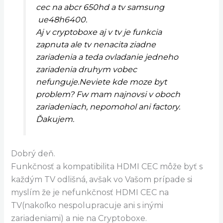
cec na abcr 650hd a tv samsung
ue48h6400.
Aj v cryptoboxe aj v tv je funkcia
zapnuta ale tv nenacita ziadne
zariadenia a teda ovladanie jedneho
zariadenia druhym vobec
nefunguje.Neviete kde moze byt
problem? Fw mam najnovsi v oboch
zariadeniach, nepomohol ani factory.
Ďakujem.
Dobrý deň.
Funkčnosť a kompatibilita HDMI CEC môže byť s
každým TV odlišná, avšak vo Vašom prípade si
myslím že je nefunkčnosť HDMI CEC na
TV(nakoľko nespolupracuje ani s inými
zariadeniami) a nie na Cryptoboxe.