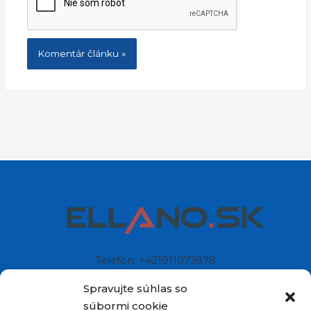
Telefón: +421911072878
Mobil: +421908072878
Spravujte súhlas so
súbormi cookie