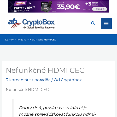
Preskočiť
na
obsah
Hľadať
Domov
Poradňa
Nefunkčné HDMI CEC
Nefunkčné HDMI CEC
3 komentáre
/
poradňa
/ Od
Cryptobox
Nefunkčné HDMI CEC
Dobrý deň, prosím vas o info ci je
možné sprevádzkovat funkciu hdmi-