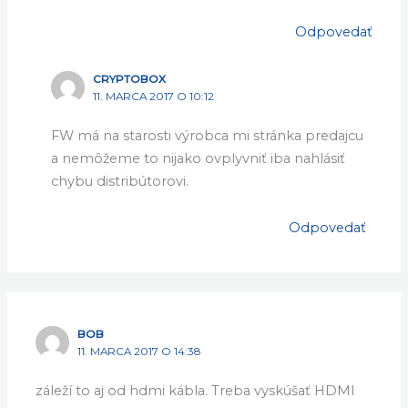
Odpovedať
CRYPTOBOX
11. MARCA 2017 O 10:12
FW má na starosti výrobca mi stránka predajcu
a nemôžeme to nijako ovplyvniť iba nahlásiť
chybu distribútorovi.
Odpovedať
BOB
11. MARCA 2017 O 14:38
záleží to aj od hdmi kábla. Treba vyskúšať HDMI