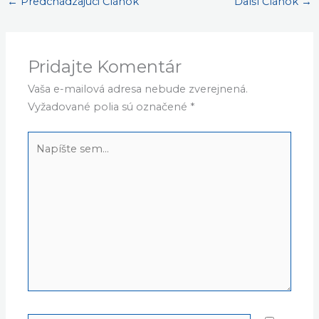
prevádzkovať v zasunutom
CI module Syklink
Ready.
←
Predchádzajúci Článok
Ďalší Článok
→
Pridajte Komentár
Vaša e-mailová adresa nebude zverejnená.
Vyžadované polia sú označené
*
Napíšte
sem...