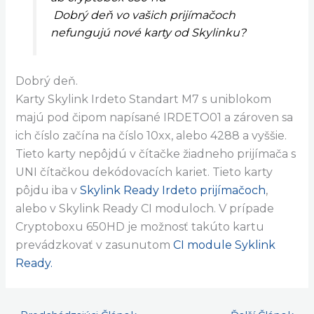
Pridajte Komentár
/
poradňa
/ Od
Cryptobox
Nefungujú nové karty od Skylinku?
ab cryptobox 650 hd
Dobrý deň vo vašich prijímačoch
nefungujú nové karty od Skylinku?
Dobrý deň.
Karty Skylink Irdeto Standart M7 s uniblokom
majú pod čipom napísané IRDETO01 a zároven sa
ich číslo začína na číslo 10xx, alebo 4288 a vyššie.
Tieto karty nepôjdú v čítačke žiadneho prijímača s
UNI čítačkou dekódovacích kariet. Tieto karty
pôjdu iba v
Skylink Ready Irdeto prijímačoch
,
alebo v Skylink Ready CI moduloch. V prípade
Cryptoboxu 650HD je možnosť takúto kartu