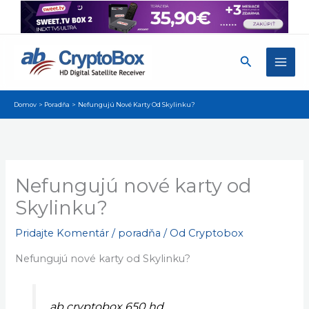
Preskočiť
×
Získajte najnovšie aktualizácie, návody a tipy pre
na
váš prijímač. Majte prehľad o dôležitých novinkách.
obsah
Nie, ďakujem
Povoliť
Powered by SendPulse
Hľadať
Domov
Poradňa
Nefungujú Nové Karty Od Skylinku?
Nefungujú nové karty od
Skylinku?