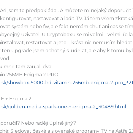
 Asi jsem to předpokládal. A můžete mi nějaký doporučit?
ě konfigurovat, nastavovat a ladit TV. Já těm všem zkr
ovat systém nebo fw, ale fakt nemám chuť ani čas se tí
byčejný uživatel. U Cryptoboxu se mi velmi – velmi líbil
nstalovat, restartovat a jeto – krása nic nemusím hledat 
ten upgrade jsem ochotný si udělat, ale aby k tomu by
vod.
k mně tam zaujali dva:
in 256MB Enigma 2 PRO
ano.sk/showbox-5000-hd-vitamin-256mb-enigma-2-pro_32
E + Enigma 2
ano.sk/golden-media-spark-one-+-enigma-2_30489.html
poručil? Nebo raději úplně jiný?
hé: Sledovat české a slovenské programy TV na Astře 23