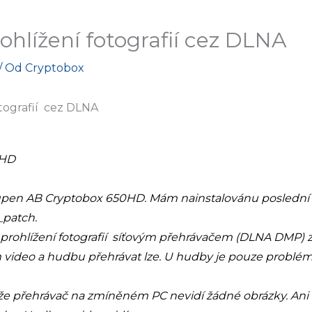
hlížení fotografií cez DLNA
/ Od
Cryptobox
tografií cez DLNA
0HD
,
pen AB Cryptobox 650HD. Mám nainstalovánu poslední 
_patch.
 prohlížení fotografií síťovým přehrávačem (DLNA DMP) z
tom video a hudbu přehrávat lze. U hudby je pouze problé
 že přehrávač na zmíněném PC nevidí žádné obrázky. Ani 