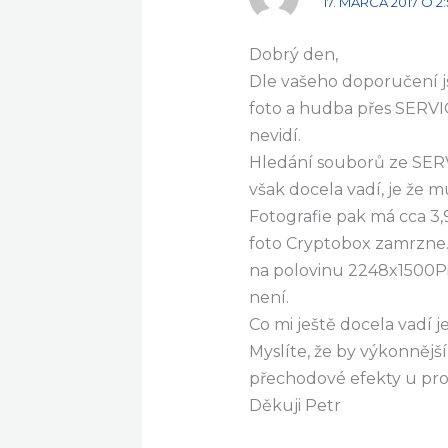
17. MARCA 2017 O 2:
Dobrý den,
Dle vašeho doporučení js
foto a hudba přes SERVIO
nevidí.
Hledání souborů ze SERVI
však docela vadí, je že 
Fotografie pak má cca 3,
foto Cryptobox zamrzne
na polovinu 2248x1500Pi
není.
Co mi ještě docela vadí j
Myslíte, že by výkonněj
přechodové efekty u proh
Děkuji Petr