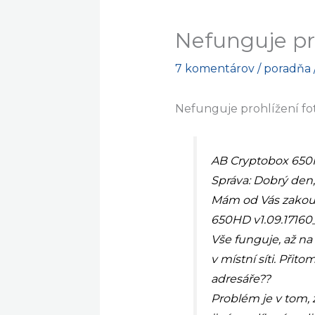
Nefunguje pro
7 komentárov
/
poradňa
Nefunguje prohlížení fo
AB Cryptobox 65
Správa: Dobrý den
Mám od Vás zakou
650HD v1.09.17160
Vše funguje, až na
v místní síti. Při
adresáře??
Problém je v tom,