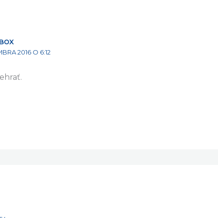
BOX
MBRA 2016 O 6:12
ehrať.