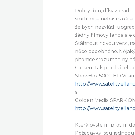
Dobrý den, díky za radu.
smrti mne nebaví složit
že bych nezvládl upgrad
žádný filmový fanda ale o
Stáhnout novou verzi, nai
něco podobného. Nějaký 
pitomce srozumitelný ná
Co jsem tak procházel ta
ShowBox 5000 HD Vitam
http://www.satelity.ell
a
Golden Media SPARK ON
http://www.satelity.ell
Který byste mi prosím do
Požadavky jsou jednoduc