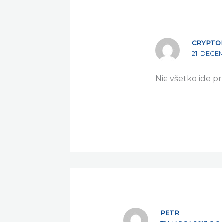
CRYPTO
21. DECE
Nie všetko ide pr
PETR