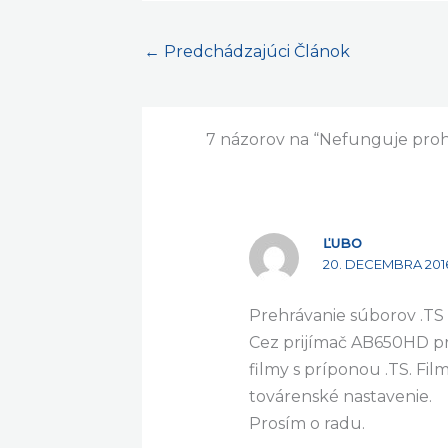
←
Predchádzajúci Článok
7 názorov na “Nefunguje prohl
ĽUBO
20. DECEMBRA 2016
Prehrávanie súborov .TS
Cez prijímač AB650HD pr
filmy s príponou .TS. Fi
továrenské nastavenie.
Prosím o radu.