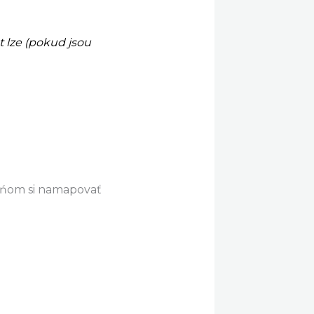
 lze (pokud jsou
 ńom si namapovať