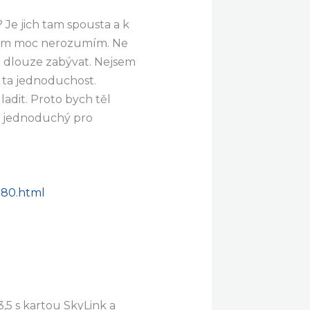
 Je jich tam spousta a k
atkám moc nerozumím. Ne
m dlouze zabývat. Nejsem
a ta jednoduchost.
ladit. Proto bych těl
l jednoduchý pro
180.html
,5 s kartou SkyLink a