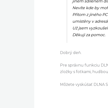
jiném sdíleném dis
Nevíte kde by moh
Přitom z jiného P
umístěny v adresář
Už jsem vyzkoušel 
Děkuji za pomoc.
Dobrý deň.
Pre správnu funkciu DL
zložky s fotkami, hudbo
Môžete vyskúšať DLNA 