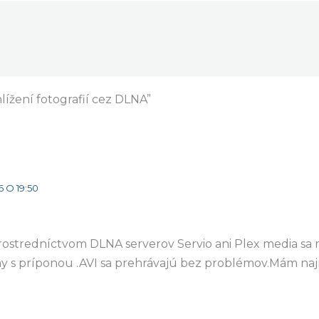
ížení fotografií cez DLNA”
 O 19:50
ostredníctvom DLNA serverov Servio ani Plex media sa 
lmy s príponou .AVI sa prehrávajú bez problémov.Mám najn