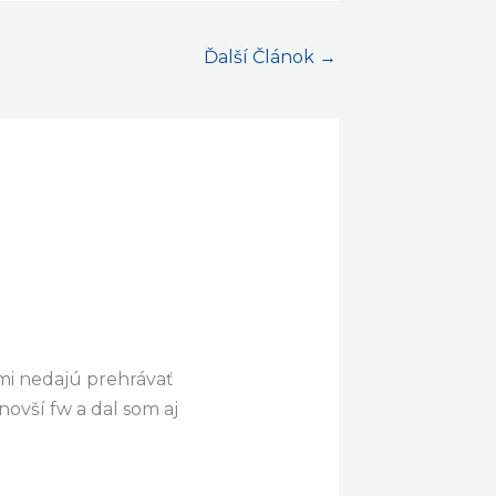
Ďalší Článok
→
mi nedajú prehrávať
ovší fw a dal som aj