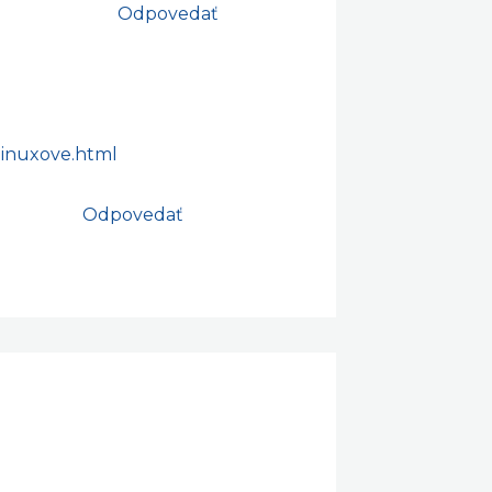
Odpovedať
/linuxove.html
Odpovedať