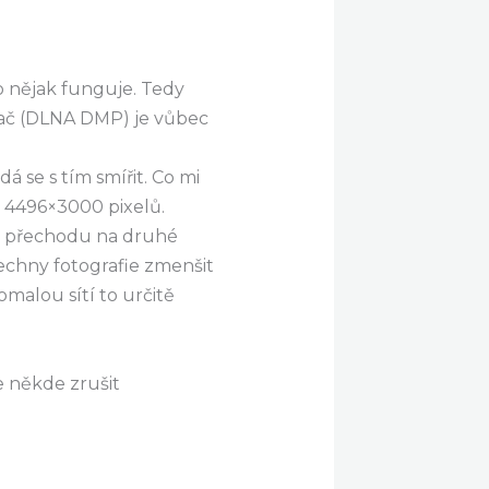
o nějak funguje. Tedy
vač (DLNA DMP) je vůbec
 se s tím smířit. Co mi
í 4496×3000 pixelů.
ři přechodu na druhé
chny fotografie zmenšit
malou sítí to určitě
 někde zrušit