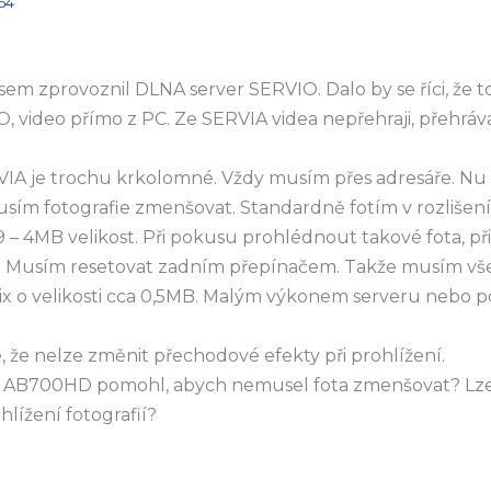
54
em zprovoznil DLNA server SERVIO. Dalo by se říci, že t
, video přímo z PC. Ze SERVIA videa nepřehraji, přehrá
A je trochu krkolomné. Vždy musím přes adresáře. Nu dá
musím fotografie zmenšovat. Standardně fotím v rozlišen
9 – 4MB velikost. Při pokusu prohlédnout takové fota, p
. Musím resetovat zadním přepínačem. Takže musím vše
x o velikosti cca 0,5MB. Malým výkonem serveru nebo po
e, že nelze změnit přechodové efekty při prohlížení.
ší AB700HD pomohl, abych nemusel fota zmenšovat? Lze
lížení fotografií?