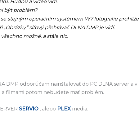
ku. Hudbu a video vidí.
l být problém?
C se stejným operačním systémem W7 fotografie prohlížet
i „Obrázky“ síťový přehrávač DLNA DMP je vidí.
všechno možné, a stále nic.
NA DMP odporúčam nainštalovať do PC DLNA server a v
u a filmami potom nebudete mať problém.
SERVER
SERVIO
, alebo
PLEX
media.