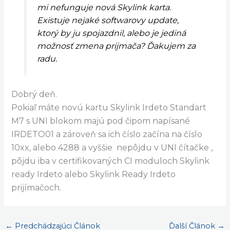
mi nefunguje nová Skylink karta.
Existuje nejaké softwarovy update,
ktorý by ju spojazdnil, alebo je jediná
možnosť zmena prijmača? Ďakujem za
radu.
Dobrý deň.
Pokiaľ máte novú kartu Skylink Irdeto Standart
M7 s UNI blokom majú pod čipom napísané
IRDETO01 a zároveň sa ich číslo začína na číslo
10xx, alebo 4288 a vyššie nepôjdu v UNI čítačke ,
pôjdu iba v certifikovaných CI moduloch Skylink
ready Irdeto alebo Skylink Ready Irdeto
prijímačoch.
←
Predchádzajúci Článok
Ďalší Článok
→