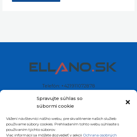
Telefón: +421911072878
Mobil: +421908072878
Spravujte súhlas so
súbormi cookie
Ellano s.r.o.
Vážení návštevníci nášho webu, pre skvalitnenie našich služieb
Sídlo: Štiavnička 211/49
používame súbory cookies. Prehliadaním tohto webu súhlasíte s
97681 Podbrezová
používaním týchto súborov.
Slovenská republika
Viac informácií sa môžete dozvedieť v sekcii
Ochrana osobných