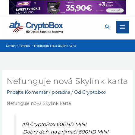
Preskočiť
na
obsah
Hľadať
Domov
Poradňa
Nefunguje Nová Skylink Karta
Nefunguje nová Skylink karta
Pridajte Komentár
/
poradňa
/ Od
Cryptobox
Nefunguje nová Skylink karta
AB CryptoBox 600HD MINI
Dobrý deň, na príjmači 600HD MINI