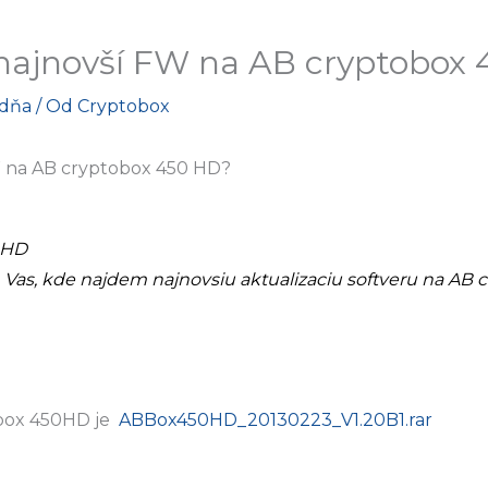
najnovší FW na AB cryptobox
adňa
/ Od
Cryptobox
 na AB cryptobox 450 HD?
 HD
 Vas, kde najdem najnovsiu aktualizaciu softveru na AB
obox 450HD je
ABBox450HD_20130223_V1.20B1.rar