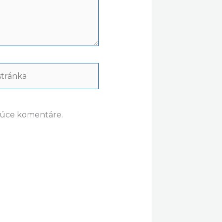
ránka
dúce komentáre.