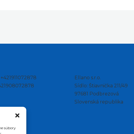
: +421911072878
Ellano s.r.o.
+421908072878
Sídlo: Štiavnička 211/49
97681 Podbrezová
Slovenská republika
me súbory
v.