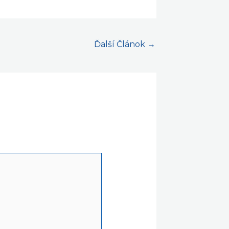
Ďalší Článok
→