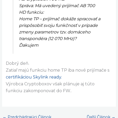
Správa: Má uvedený prijímač AB 700
HD funkciu:
Home TP – prijímač dokáže spracovať a
prispôsobiť svoju funkčnosť v prípade
zmeny parametrov tzv. domáceho
transpondéra (12 070 MHz)?
Ďakujem
Dobrý deň.
Zatiaľ majú funkciu home TP iba nové prijímače s
certifikáciou Skylink ready.
Výrobca Cryptoboxov však plánuje aj túto
funkciu zakomponovať do FW..
←
Predchádzajúci Článok
Ďalší Článok
→