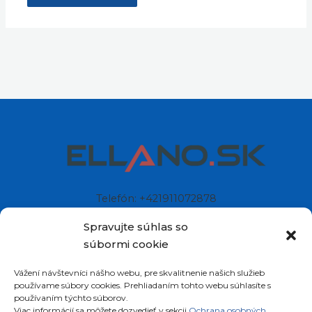
Telefón: +421911072878
Mobil: +421908072878
Spravujte súhlas so
súbormi cookie
Ellano s.r.o.
Vážení návštevníci nášho webu, pre skvalitnenie našich služieb
Sídlo: Štiavnička 211/49
používame súbory cookies. Prehliadaním tohto webu súhlasíte s
97681 Podbrezová
používaním týchto súborov.
Slovenská republika
Viac informácií sa môžete dozvedieť v sekcii
Ochrana osobných