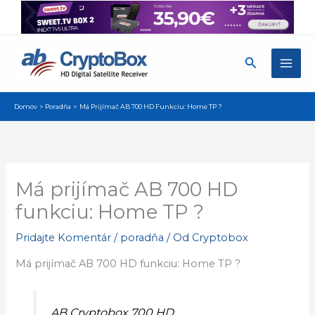
Preskočiť
na
obsah
Hľadať
Domov
Poradňa
Má Prijímač AB 700 HD Funkciu: Home TP ?
Má prijímač AB 700 HD
funkciu: Home TP ?
Pridajte Komentár
/
poradňa
/ Od
Cryptobox
Má prijímač AB 700 HD funkciu: Home TP ?
AB Cryptobox 700 HD