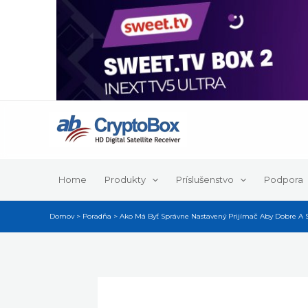
Preskočiť
na
obsah
Home
Produkty
Príslušenstvo
Podpora
Domov
Poradňa
Ako Má Byť Správne Nastavený Prijímač Aby Dobre A 