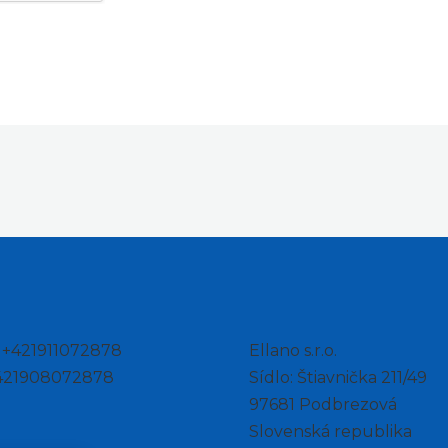
: +421911072878
Ellano s.r.o.
+421908072878
Sídlo: Štiavnička 211/49
97681 Podbrezová
Slovenská republika