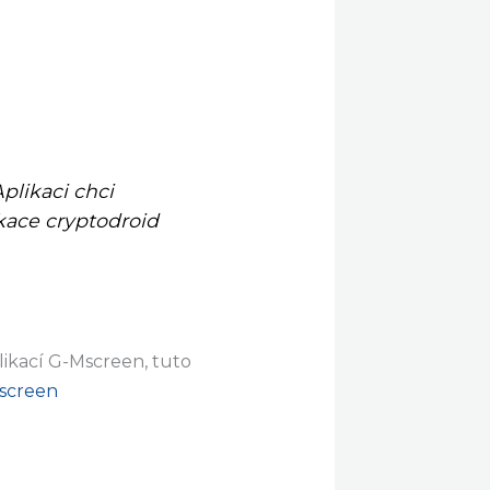
plikaci chci
kace cryptodroid
likací G-Mscreen, tuto
.screen