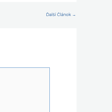
Ďalší Článok
→