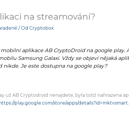
likaci na streamování?
aradené
/ Od
Cryptobox
 mobilní aplikace AB CryptoDroid na google play. A
mobilu Samsung Galaxi. Vždy se objeví nějaká apli
d nikde. Je este dostupna na google play?
y už AB Cryptodroid nenajdete, byla totiž nahrazena ap
https://play.google.com/store/apps/details?id=mktvsmart