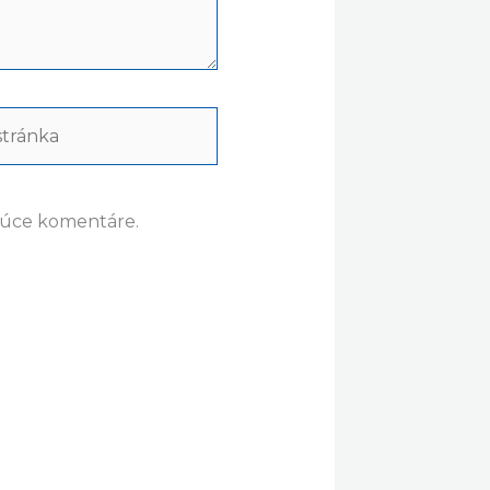
ránka
dúce komentáre.