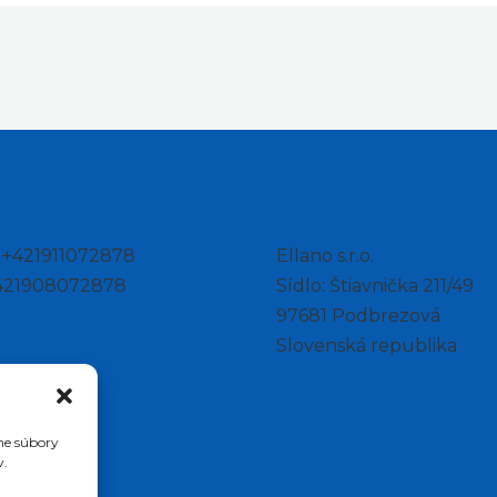
: +421911072878
Ellano s.r.o.
+421908072878
Sídlo: Štiavnička 211/49
97681 Podbrezová
Slovenská republika
me súbory
v.