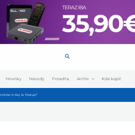
Hľadať
Novinky
Návody
Poradňa
Archív
Kde kúpiť
tikSat A Aký Je Postup?