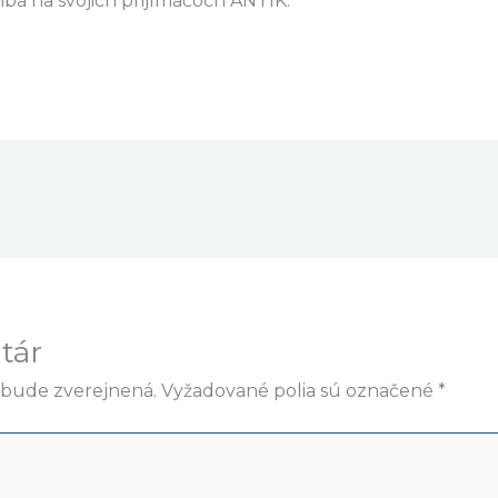
ba na svojich prijímačoch ANTIK.
tár
ebude zverejnená.
Vyžadované polia sú označené
*