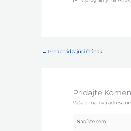
IPTV programy má Antik i
←
Predchádzajúci Článok
Pridajte Komen
Vaša e-mailová adresa n
Napíšte
sem...