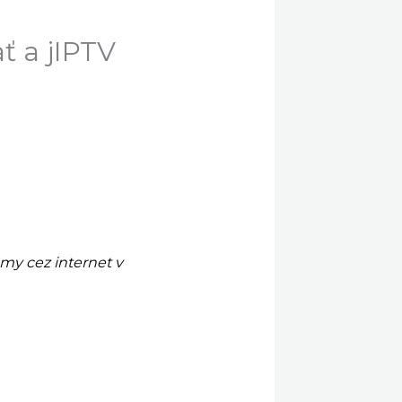
 a jIPTV
y cez internet v