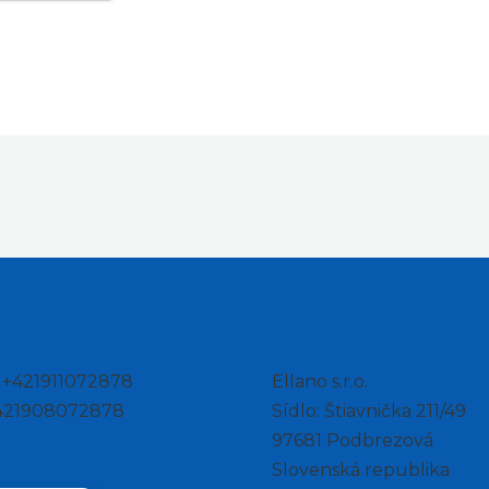
: +421911072878
Ellano s.r.o.
+421908072878
Sídlo: Štiavnička 211/49
97681 Podbrezová
Slovenská republika