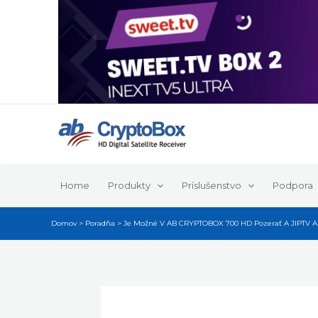
Preskočiť
na
obsah
Home
Produkty
Príslušenstvo
Podpora
Domov
Poradňa
Je Možné V AB CRYPTOBOX 700 HD Pozerať A JIPTV An