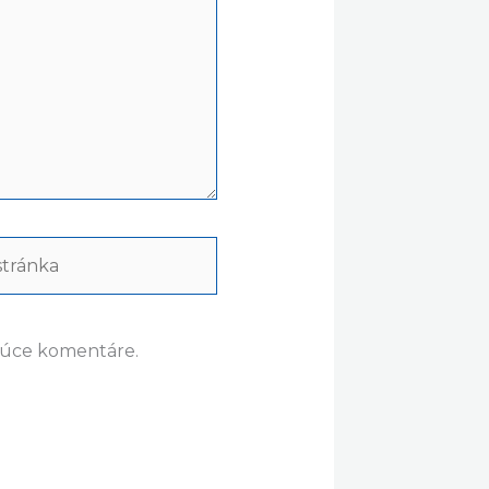
ránka
dúce komentáre.