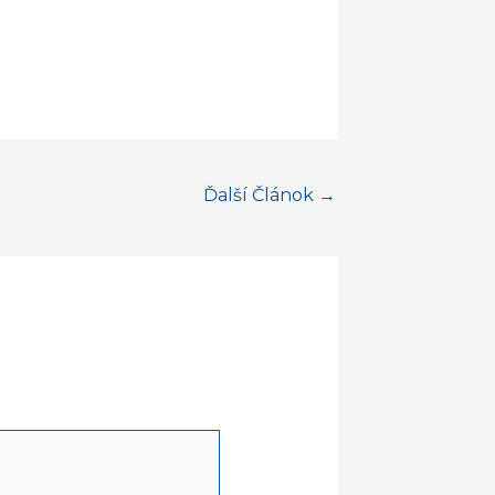
Ďalší Článok
→