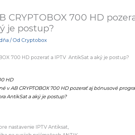
AB CRYPTOBOX 700 HD pozerať
ý je postup?
adňa
/ Od
Cryptobox
X 700 HD pozerať a IPTV AntikSat a aký je postup?
00 HD
né v AB CRYPTOBOX 700 HD pozerať aj bónusové program
ora AntikSat a aký je postup?
e nastavenie IPTV Antiksat,