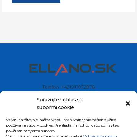
Telefón: +421911072878
Mobil: +421908072878
Spravujte súhlas so
súbormi cookie
Ellano s.r.o.
Vážení návštevníci nášho webu, pre skvalitnenie našich služieb
Sídlo: Štiavnička 211/49
používame súbory cookies. Prehliadaním tohto webu súhlasíte s
97681 Podbrezová
používaním týchto súborov.
Slovenská republika
Viac informácií sa môžete dozvedieť v sekcii
Ochrana osobných