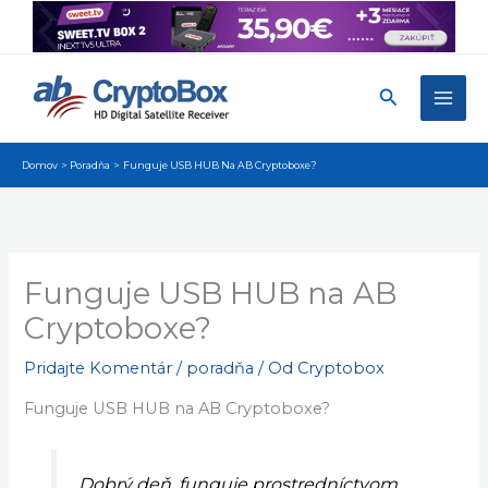
Preskočiť
na
obsah
Hľadať
Domov
Poradňa
Funguje USB HUB Na AB Cryptoboxe?
Funguje USB HUB na AB
Cryptoboxe?
Pridajte Komentár
/
poradňa
/ Od
Cryptobox
Funguje USB HUB na AB Cryptoboxe?
Dobrý deň, funguje prostredníctvom