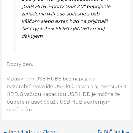
„USB HUB 2-porty USB 2.0“ pripojenie
zariadenia wifi usb súčasne s usb
kľúčom alebo exter. hdd na prijímači
AB Cryptobox 652HD (600HD mini),
ďakujem
Dobrý deň.
V pasívnom USB HUBE bez napájania
bezproblémovo ide USB kľúč a wifi a aj menší USB
HDD. S väčšou kapacitou USB HDD je možné že
budete musieť použiť USB HUB s externým
napájaním.
←
Predchádzajúci Článok
Ďalší Článok
→