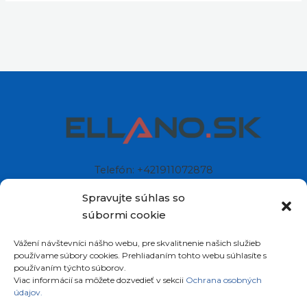
Telefón: +421911072878
Mobil: +421908072878
Spravujte súhlas so
súbormi cookie
Ellano s.r.o.
Vážení návštevníci nášho webu, pre skvalitnenie našich služieb
Sídlo: Štiavnička 211/49
používame súbory cookies. Prehliadaním tohto webu súhlasíte s
97681 Podbrezová
používaním týchto súborov.
Slovenská republika
Viac informácií sa môžete dozvedieť v sekcii
Ochrana osobných
údajov.