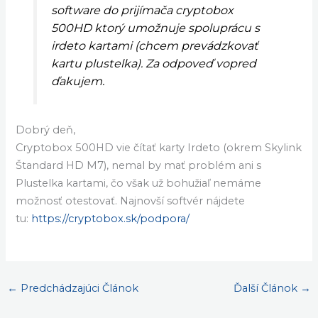
software do prijímača cryptobox
500HD ktorý umožnuje spoluprácu s
irdeto kartami (chcem prevádzkovať
kartu plustelka). Za odpoveď vopred
ďakujem.
Dobrý deň,
Cryptobox 500HD vie čítať karty Irdeto (okrem Skylink
Štandard HD M7), nemal by mať problém ani s
Plustelka kartami, čo však už bohužiaľ nemáme
možnosť otestovať. Najnovší softvér nájdete
tu:
https://cryptobox.sk/podpora/
←
Predchádzajúci Článok
Ďalší Článok
→