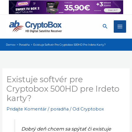
Preskočiť
na
obsah
Hľadať
Domov
Poradňa
Existuje Softvér Pre Cryptobox 500HD Pre Irdeto Karty?
Existuje softvér pre
Cryptobox 500HD pre Irdeto
karty?
Pridajte Komentár
/
poradňa
/ Od
Cryptobox
Dobrý deň chcem sa spýtať či existuje